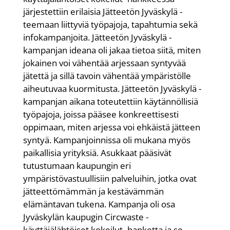
järjestettiin erilaisia Jätteetön Jyväskylä -
teemaan liittyviä työpajoja, tapahtumia sekä
infokampanjoita. Jätteetön Jyväskylä -
kampanjan ideana oli jakaa tietoa siitä, miten
jokainen voi vähentää arjessaan syntyvää
jätettä ja sillä tavoin vähentää ympäristölle
aiheutuvaa kuormitusta. Jätteetön Jyväskylä -
kampanjan aikana toteutettiin käytännöllisiä
työpajoja, joissa pääsee konkreettisesti
oppimaan, miten arjessa voi ehkäistä jätteen
syntyä. Kampanjoinnissa oli mukana myös
paikallisia yrityksiä. Asukkaat pääsivät
tutustumaan kaupungin eri
ympäristövastuullisiin palveluihin, jotka ovat
jätteettömämmän ja kestävämmän
elämäntavan tukena. Kampanja oli osa
Jyväskylän kaupugin Circwaste -
käyttäjälähtöiset kokeilut -hanketta ja se