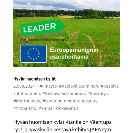
Hyvän huomisen kylät
23.08.2024
|
#Ilmasto
,
#Kestävä asuminen
,
#Kestävä
kuluttaminen
,
#Kestävä liikkuminen
,
#Kierrätys
,
#Kiertotalous
,
#Luonnon monimuotoisuus
,
#Ympäristö
,
#Ympäristökasvatus
Hyvän huomisen kylät -hanke on Väentupa
ry:n ja Jyväskylän kestävä kehitys JAPA ry:n