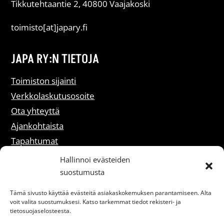
Tikkutehtaantie 2, 40800 Vaajakoski
toimisto[at]japary.fi
JAPA RY:N TIETOJA
Toimiston sijainti
Verkkolaskutusosoite
Ota yhteyttä
Ajankohtaista
Tapahtumat
Liity jäseneksi
Hallinnoi evästeiden
suostumusta
Rekisteriselosteet
Tämä sivusto käyttää evästeitä asiakaskokemuksen parantamiseen. Alta
voit valita suostumuksesi. Katso tarkemmat tiedot rekisteri- ja
Saavutettavuusseloste
tietosuojaselosteesta.