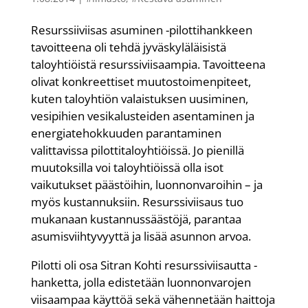
Resurssiiviisas asuminen -pilottihankkeen
tavoitteena oli tehdä jyväskyläläisistä
taloyhtiöistä resurssiviisaampia. Tavoitteena
olivat konkreettiset muutostoimenpiteet,
kuten taloyhtiön valaistuksen uusiminen,
vesipihien vesikalusteiden asentaminen ja
energiatehokkuuden parantaminen
valittavissa pilottitaloyhtiöissä. Jo pienillä
muutoksilla voi taloyhtiöissä olla isot
vaikutukset päästöihin, luonnonvaroihin – ja
myös kustannuksiin. Resurssiviisaus tuo
mukanaan kustannussäästöjä, parantaa
asumisviihtyvyyttä ja lisää asunnon arvoa.
Pilotti oli osa Sitran Kohti resurssiviisautta -
hanketta, jolla edistetään luonnonvarojen
viisaampaa käyttöä sekä vähennetään haittoja