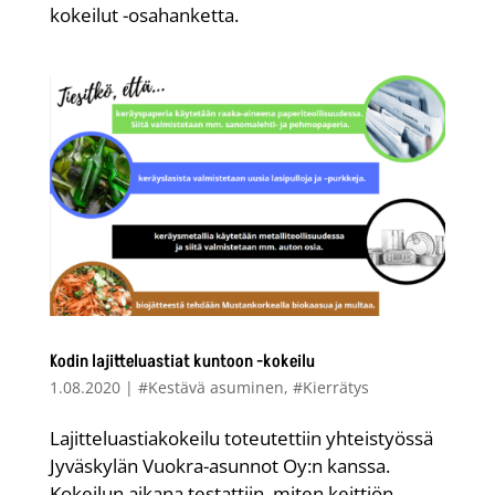
kokeilut -osahanketta.
Kodin lajitteluastiat kuntoon -kokeilu
1.08.2020
|
#Kestävä asuminen
,
#Kierrätys
Lajitteluastiakokeilu toteutettiin yhteistyössä
Jyväskylän Vuokra-asunnot Oy:n kanssa.
Kokeilun aikana testattiin, miten keittiön