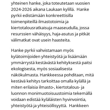
yhteinen hanke, joka toteutetaan vuosien
2024-2026 aikana Laukaan kylillä. Hanke
pyrkii edistämään konkreettisilla
toimenpiteillä ilmastotoimia ja
kiertotalousratkaisuja maaseudulla, jossa
resurssien vähäisyys, haja-asutus ja pitkät
välimatkat ovat usein haasteita.
Hanke pyrkii vahvistamaan myös
kylätoimijoiden yhteistyötä ja lisäämään
ymmärrystä kestävästä kehityksestä paitsi
ekologisesta, myös sosiaalisesta
näkökulmasta. Hankkeessa pohditaan, mitä
kestävä kehitys tarkoittaa omalla kylällä ja
miten erilaisia ilmasto-, kiertotalous- ja
luonnon monimuotoisuustoimia tekemällä
voidaan edistää kyläläisten hyvinvointia,
yhteistyötä ja yhteisöllisyyttä. Hankkeen