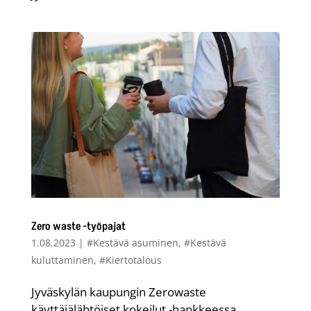
Zero waste -työpajat
1.08.2023
|
#Kestävä asuminen
,
#Kestävä
kuluttaminen
,
#Kiertotalous
Jyväskylän kaupungin Zerowaste
käyttäjälähtöiset kokeilut -hankkeessa