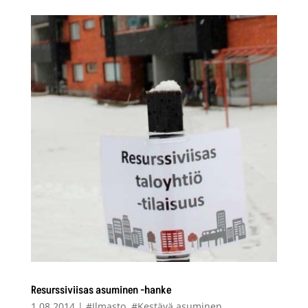
Resurssiviisas asuminen -hanke
1.08.2014
|
#Ilmasto
,
#Kestävä asuminen