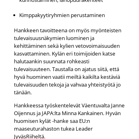
Kimppakyytiryhmien perustaminen
Hankkeen tavoitteena on myös myönteisten
tulevaisuusnäkymien luominen ja
kehittäminen sekä kylien vetovoimaisuuden
kasvattaminen. Kylän eri toimijoiden katse
halutaankin suunnata rohkeasti
tulevaisuuteen. Taustalla on ajatus siitä, että
hyvä huominen vaatii meiltä kaikilta kestäviä
tulevaisuuden tekoja ja vahvaa yhteistyötä jo
tänään.
Hankkeessa työskentelevät Väentuvalta Janne
Oijennus ja JAPA:lta Minna Kankainen. Hyvän
huomisen kylät -hanke saa EU:n
maaseuturahaston tukea Leader
JyväsRiiheltä.