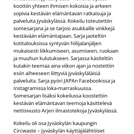
koottiin yhteen ihmisen kokoisia ja arkeen
sopivia kestävän elämäntavan ratkaisuja ja
palveluita Jyväskylässä. Kokeilu toteutettiin
somesarjana ja se tarjosi asukkaille vinkkejä
kestävään elämäntapaan. Sarja jaoteltiin
kotitalouksissa syntyvän hiilijalanjäljen
mukaisesti liikkumiseen, asumiseen, ruokaan
ja muuhun kulutukseen. Sarjassa käsiteltiin
kutakin teemaa aina viikon ajan ja nostettiin
esiin aiheeseen liittyviä jyväskyläläisiä
palveluita. Sarja pyöri JAPAn Facebookissa ja
Instagramissa loka-marraskuussa.
Somesarjan lisäksi kokeilussa koostettiin
kestävän elämäntavan teemoja käsittelevä
nettisivusto Arjen ilmastotekoja Jyväskylässä.
Kokeilu oli osa Jyväskylän kaupungin
Circwaste – Jyväskylän käyttäjälähtöiset