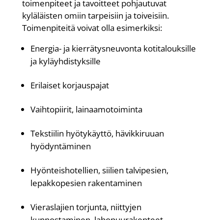
toimenpiteet ja tavoitteet pohjautuvat
kyläläisten omiin tarpeisiin ja toiveisiin.
Toimenpiteitä voivat olla esimerkiksi:
Energia- ja kierrätysneuvonta kotitalouksille
ja kyläyhdistyksille
Erilaiset korjauspajat
Vaihtopiirit, lainaamotoiminta
Tekstiilin hyötykäyttö, hävikkiruuan
hyödyntäminen
Hyönteishotellien, siilien talvipesien,
lepakkopesien rakentaminen
Vieraslajien torjunta, niittyjen
kunnostaminen, lahopuurakenteet