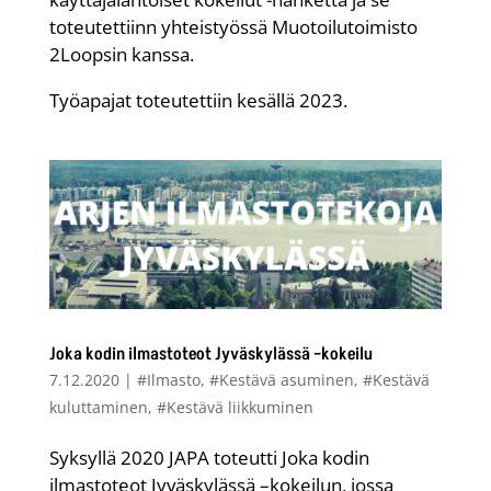
toteutettiinn yhteistyössä Muotoilutoimisto
2Loopsin kanssa.
Työapajat toteutettiin kesällä 2023.
Joka kodin ilmastoteot Jyväskylässä –kokeilu
7.12.2020
|
#Ilmasto
,
#Kestävä asuminen
,
#Kestävä
kuluttaminen
,
#Kestävä liikkuminen
Syksyllä 2020 JAPA toteutti Joka kodin
ilmastoteot Jyväskylässä –kokeilun, jossa