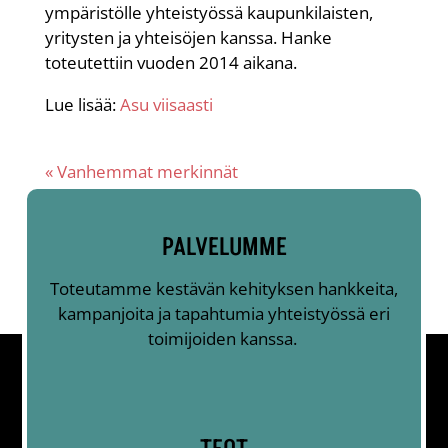
ympäristölle yhteistyössä kaupunkilaisten,
yritysten ja yhteisöjen kanssa. Hanke
toteutettiin vuoden 2014 aikana.
Lue lisää:
Asu viisaasti
« Vanhemmat merkinnät
PALVELUMME
Toteutamme kestävän kehityksen hankkeita,
kampanjoita ja tapahtumia yhteistyössä eri
toimijoiden kanssa.