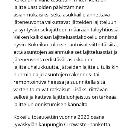
lajitteluastioiden päivittäminen
asianmukaisiksi sekä asukkaille annettava
jäteneuvonta vaikuttavat jätteiden lajitteluun
ja syntyvän sekajätteen määrään taloyhtiössä.
Kaiken kaikkiaan lajitteluastiakokeilu onnistui
hyvin. Kokeilun tulokset antoivat viitteitä siitä,
että asuntojen asianmukaiset lajitteluastiat ja
jäteneuvonta edistävät asukkaiden
lajitteluhalukkuutta. Jätteiden lajittelu tulisikin
huomioida jo asuntojen rakennus- tai
remontointivaiheessa ja suunnitella sitä
varten toimivat ratkaisut. Lisäksi riittävän
selkeä ja kattava lajitteluohjeistus on tärkeää
lajittelun onnistumisen kannalta.
Kokeilu toteutettiin vuonna 2020 osana
Jyväskylän kaupungin Circwaste -hanketta.