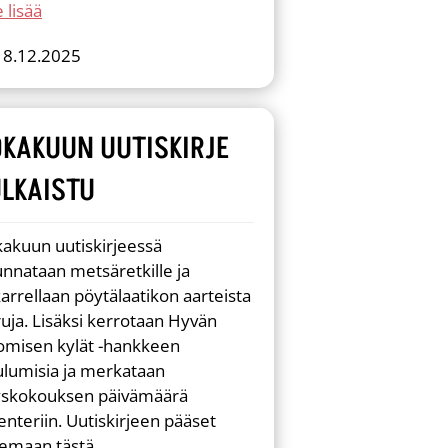
 lisää
18.12.2025
OKAKUUN UUTISKIRJE
ULKAISTU
akuun uutiskirjeessä
nnataan metsäretkille ja
arrellaan pöytälaatikon aarteista
uja. Lisäksi kerrotaan Hyvän
omisen kylät -hankkeen
lumisia ja merkataan
yskokouksen päivämäärä
enteriin. Uutiskirjeen pääset
emaan tästä.