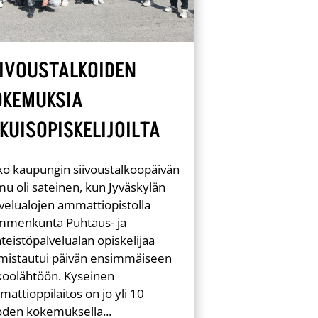
IIVOUSTALKOIDEN
OKEMUKSIA
IKUISOPISKELIJOILTA
o kaupungin siivoustalkoopäivän
u oli sateinen, kun Jyväskylän
velualojen ammattiopistolla
mmenkunta Puhtaus- ja
nteistöpalvelualan opiskelijaa
lmistautui päivän ensimmäiseen
koolähtöön. Kyseinen
attioppilaitos on jo yli 10
oden kokemuksella...