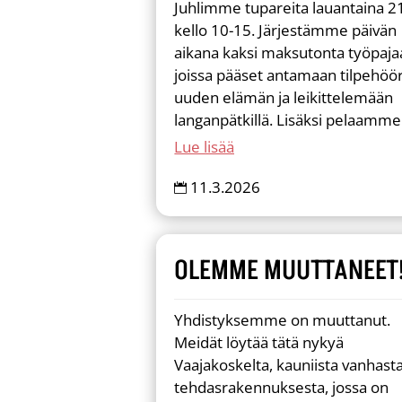
Juhlimme tupareita lauantaina 21
kello 10-15. Järjestämme päivän
aikana kaksi maksutonta työpaja
joissa pääset antamaan tilpehöör
uuden elämän ja leikittelemään
langanpätkillä. Lisäksi pelaamme.
Lue lisää
11.3.2026

OLEMME MUUTTANEET
Yhdistyksemme on muuttanut.
Meidät löytää tätä nykyä
Vaajakoskelta, kauniista vanhast
tehdasrakennuksesta, jossa on