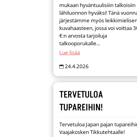
mukaan hyväntuulisiiin talkoisiin
lähiluonnon hyväksi! Tänä vuonn
järjestämme myös leikkimielise
kuvahaasteen, jossa voi voittaa 3
€:n arvosta tarjoiluja
talkooporukalle...
Lue lisää
24.4.2026

TERVETULOA
TUPAREIHIN!
Tervetuloa Japan pajan tupareihi
Vaajakosken Tikkutehtaalle!