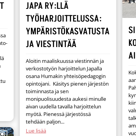
JAPA RY:LLÄ
T
TYÖHARJOITTELUSSA:
S
YMPÄRISTÖKASVATUSTA
ssa
K
JA VIESTINTÄÄ
nto-
A
lä
Aloitin maaliskuussa viestinnän ja
ä
verkostotyön harjoittelun Japalla
Kok
osana Humakin yhteisöpedagogin
aam
ttu
opintojani. Käsitys pienen järjestön
Pal
toiminnasta ja sen
ky
monipuolisuudesta aukesi minulle
kii
aivan uudella tavalla harjoittelun
va
myötä. Pienessä järjestössä
tal
tehdään paljon...
amm
Lue lisää
vu