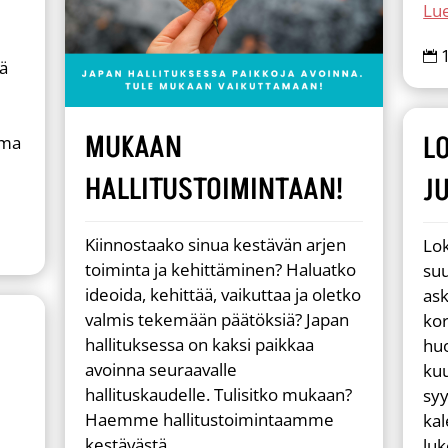
Lue

iä
MUKAAN
L
ama
HALLITUSTOIMINTAAN!
J
Kiinnostaako sinua kestävän arjen
Lok
toiminta ja kehittäminen? Haluatko
suu
ideoida, kehittää, vaikuttaa ja oletko
ask
valmis tekemään päätöksiä? Japan
kor
hallituksessa on kaksi paikkaa
hu
avoinna seuraavalle
kuu
hallituskaudelle. Tulisitko mukaan?
sy
Haemme hallitustoimintaamme
kal
kestävästä...
luk