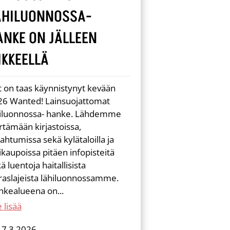
ÄHILUONNOSSA-
ANKE ON JÄLLEEN
IKKEELLÄ
 on taas käynnistynyt kevään
26 Wanted! Lainsuojattomat
hiluonnossa- hanke. Lähdemme
rtämään kirjastoissa,
ahtumissa sekä kylätaloilla ja
ikaupoissa pitäen infopisteitä
ä luentoja haitallisista
raslajeista lähiluonnossamme.
nkealueena on...
 lisää
17.3.2026