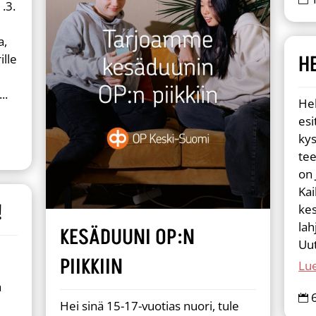
.3.
a,
H
ille
..
Hel
esi
kys
tee
on 
Kai
!
ke
lah
KESÄDUUNI OP:N
Uut
PIIKKIIN
Lue
a

Hei sinä 15-17-vuotias nuori, tule