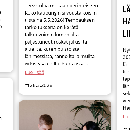
Tervetuloa mukaan perinteiseen
L
a
Koko kaupungin siivoustalkoisiin
H
n
tiistaina 5.5.2026! Tempauksen
0
tarkoituksena on kerätä
LI
talkoovoimin lumen alta
paljastuneet roskat julkisilta
alueilta, kuten puistoista,
Nyt
lähimetsistä, rannoilta ja muilta
20
virkistysalueilta. Puhtaassa...
lä
kie
Lue lisää
tap
26.3.2026
läh

sek
vie
Ha
Lue
n
