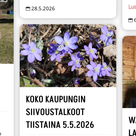
Lue
28.5.2026


KOKO KAUPUNGIN
SIIVOUSTALKOOT
W
TIISTAINA 5.5.2026
L
n