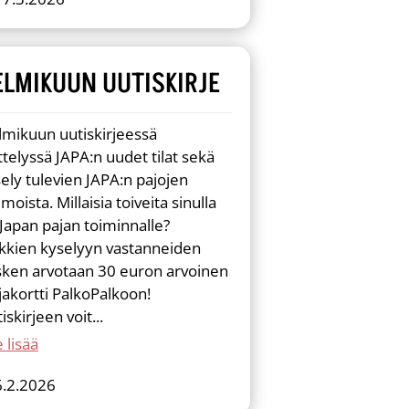
ELMIKUUN UUTISKIRJE
mikuun uutiskirjeessä
ttelyssä JAPA:n uudet tilat sekä
ely tulevien JAPA:n pajojen
moista. Millaisia toiveita sinulla
Japan pajan toiminnalle?
kkien kyselyyn vastanneiden
sken arvotaan 30 euron arvoinen
jakortti PalkoPalkoon!
iskirjeen voit...
 lisää
6.2.2026