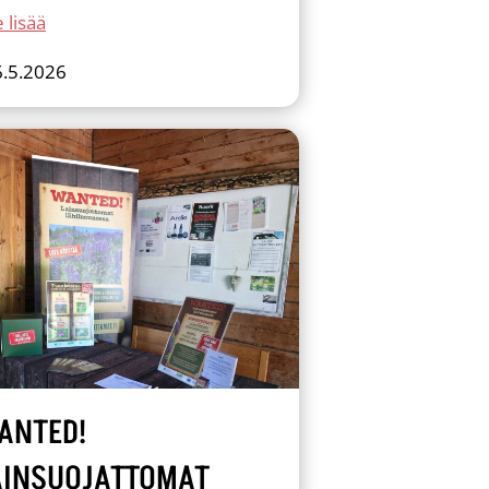
 lisää
6.5.2026
ANTED!
AINSUOJATTOMAT