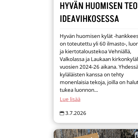
HYVÄN HUOMISEN TEO
IDEAVIHKOSESSA
Hyvän huomisen kylät -hankkee
on toteutettu yli 60 ilmasto-, luo
ja kiertotaloustekoa Vehniällä,
Valkolassa ja Laukaan kirkonkyläl
vuosien 2024-26 aikana. Yhdess
kyläläisten kanssa on tehty
monenlaisia tekoja, joilla on halu
tukea luonnon...
Lue lisää
3.7.2026
