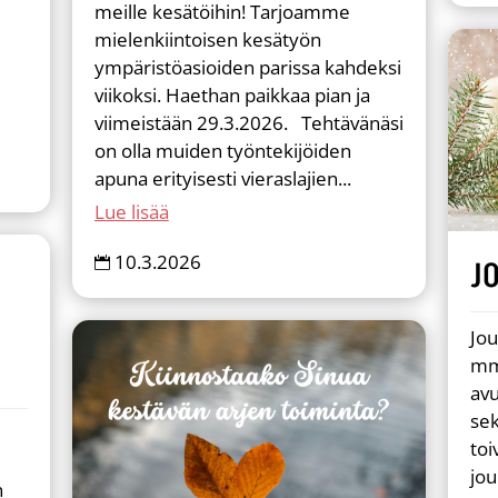
meille kesätöihin! Tarjoamme
mielenkiintoisen kesätyön
ympäristöasioiden parissa kahdeksi
viikoksi. Haethan paikkaa pian ja
viimeistään 29.3.2026. Tehtävänäsi
on olla muiden työntekijöiden
apuna erityisesti vieraslajien...
Lue lisää
10.3.2026
J

Jou
mm
av
sek
toi
jou
n