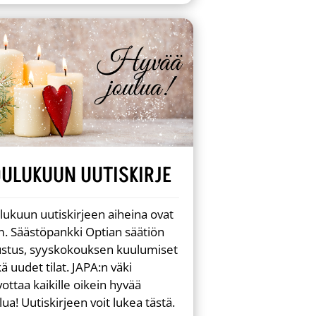
OULUKUUN UUTISKIRJE
lukuun uutiskirjeen aiheina ovat
. Säästöpankki Optian säätiön
ustus, syyskokouksen kuulumiset
ä uudet tilat. JAPA:n väki
vottaa kaikille oikein hyvää
lua! Uutiskirjeen voit lukea tästä.