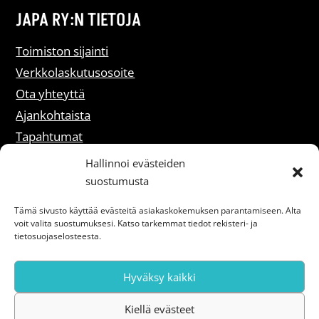
JAPA RY:N TIETOJA
Toimiston sijainti
Verkkolaskutusosoite
Ota yhteyttä
Ajankohtaista
Tapahtumat
Liity jäseneksi
Hallinnoi evästeiden
suostumusta
Rekisteriselosteet
Tämä sivusto käyttää evästeitä asiakaskokemuksen parantamiseen. Alta
voit valita suostumuksesi. Katso tarkemmat tiedot rekisteri- ja
Saavutettavuusseloste
tietosuojaselosteesta.
Hyväksy kaikki
Kiellä evästeet