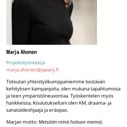
Marja Ahonen
Projektityöntekijä
marja.ahonen@japary.fi
Toteutan yhteistyökumppaniemme kestävän
kehityksen kampanjoita, olen mukana tapahtumissa
ja teen ympäristöneuvontaa. Työskentelen myös
hankkeissa. Koulutukseltani olen KM, draama- ja
sanataideohjaaja ja eräopas.
Marjan motto:
Metsään minä haluan mennä,