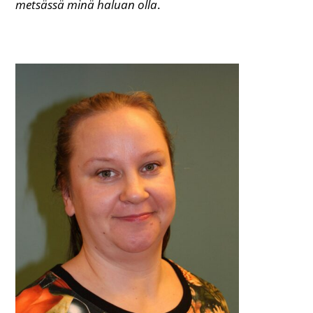
metsässä minä haluan olla
.