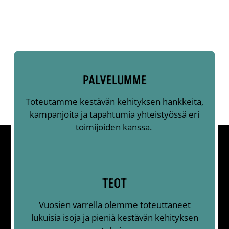
PALVELUMME
Toteutamme kestävän kehityksen hankkeita,
kampanjoita ja tapahtumia yhteistyössä eri
toimijoiden kanssa.
TEOT
Vuosien varrella olemme toteuttaneet
lukuisia isoja ja pieniä kestävän kehityksen