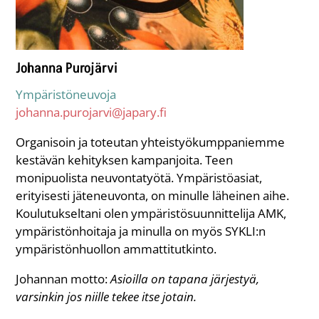
Johanna Purojärvi
Ympäristöneuvoja
johanna.purojarvi@japary.fi
Organisoin ja toteutan yhteistyökumppaniemme
kestävän kehityksen kampanjoita. Teen
monipuolista neuvontatyötä. Ympäristöasiat,
erityisesti jäteneuvonta, on minulle läheinen aihe.
Koulutukseltani olen ympäristösuunnittelija AMK,
ympäristönhoitaja ja minulla on myös SYKLI:n
ympäristönhuollon ammattitutkinto.
Johannan motto:
Asioilla on tapana järjestyä,
varsinkin jos niille tekee itse jotain.