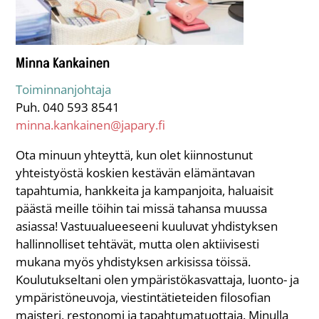
Minna Kankainen
Toiminnanjohtaja
Puh. 040 593 8541
minna.kankainen@japary.fi
Ota minuun yhteyttä, kun olet kiinnostunut
yhteistyöstä koskien kestävän elämäntavan
tapahtumia, hankkeita ja kampanjoita, haluaisit
päästä meille töihin tai missä tahansa muussa
asiassa! Vastuualueeseeni kuuluvat yhdistyksen
hallinnolliset tehtävät, mutta olen aktiivisesti
mukana myös yhdistyksen arkisissa töissä.
Koulutukseltani olen ympäristökasvattaja, luonto- ja
ympäristöneuvoja, viestintätieteiden filosofian
maisteri, restonomi ja tapahtumatuottaja. Minulla