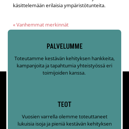
käsittelemään erilaisia ympäristötunteita.
« Vanhemmat merkinnät
PALVELUMME
Toteutamme kestävän kehityksen hankkeita,
kampanjoita ja tapahtumia yhteistyössä eri
toimijoiden kanssa.
TEOT
Vuosien varrella olemme toteuttaneet
lukuisia isoja ja pieniä kestävän kehityksen