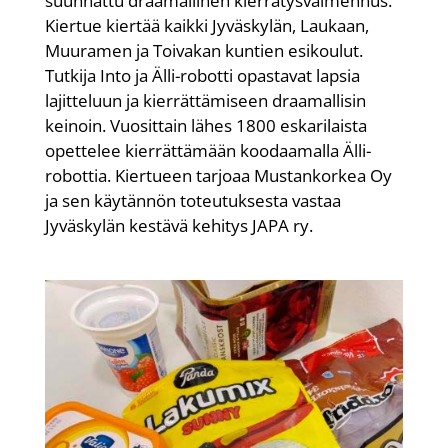
suunnattu draamallinen kierrätysvalmennus.
Kiertue kiertää kaikki Jyväskylän, Laukaan,
Muuramen ja Toivakan kuntien esikoulut.
Tutkija Into ja Älli-robotti opastavat lapsia
lajitteluun ja kierrättämiseen draamallisin
keinoin. Vuosittain lähes 1800 eskarilaista
opettelee kierrättämään koodaamalla Älli-
robottia. Kiertueen tarjoaa Mustankorkea Oy
ja sen käytännön toteutuksesta vastaa
Jyväskylän kestävä kehitys JAPA ry.