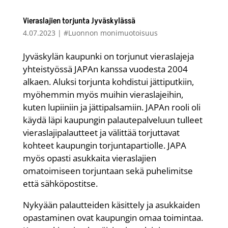
Vieraslajien torjunta Jyväskylässä
4.07.2023
|
#Luonnon monimuotoisuus
Jyväskylän kaupunki on torjunut vieraslajeja
yhteistyössä JAPAn kanssa vuodesta 2004
alkaen. Aluksi torjunta kohdistui jättiputkiin,
myöhemmin myös muihin vieraslajeihin,
kuten lupiiniin ja jättipalsamiin. JAPAn rooli oli
käydä läpi kaupungin palautepalveluun tulleet
vieraslajipalautteet ja välittää torjuttavat
kohteet kaupungin torjuntapartiolle. JAPA
myös opasti asukkaita vieraslajien
omatoimiseen torjuntaan sekä puhelimitse
että sähköpostitse.
Nykyään palautteiden käsittely ja asukkaiden
opastaminen ovat kaupungin omaa toimintaa.