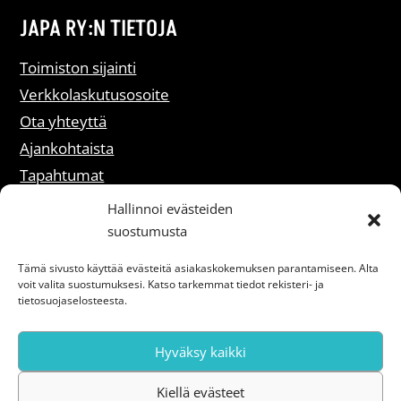
JAPA RY:N TIETOJA
Toimiston sijainti
Verkkolaskutusosoite
Ota yhteyttä
Ajankohtaista
Tapahtumat
Liity jäseneksi
Hallinnoi evästeiden
suostumusta
Rekisteriselosteet
Tämä sivusto käyttää evästeitä asiakaskokemuksen parantamiseen. Alta
voit valita suostumuksesi. Katso tarkemmat tiedot rekisteri- ja
Saavutettavuusseloste
tietosuojaselosteesta.
Hyväksy kaikki
Kiellä evästeet