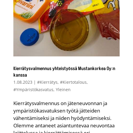
Kierrätysvalmennus yhteistyössä Mustankorkea Oy:n
kanssa
1.08.2023
|
#Kierrätys
,
#Kiertotalous
,
#Ympäristökasvatus
,
Yleinen
Kierrätysvalmennus on jäteneuvonnan ja
ympäristökasvatuksen työtä jätteiden
vähentämiseksi ja niiden hyödyntämiseksi.
Olemme antaneet asiantuntevaa neuvontaa
lajittelussa ja kierrättämisessä eri