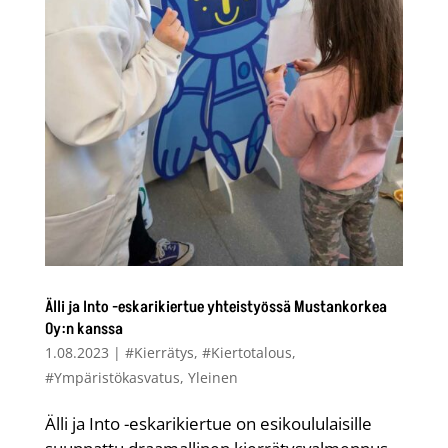
Älli ja Into -eskarikiertue yhteistyössä Mustankorkea
Oy:n kanssa
1.08.2023
|
#Kierrätys
,
#Kiertotalous
,
#Ympäristökasvatus
,
Yleinen
Älli ja Into -eskarikiertue on esikoululaisille