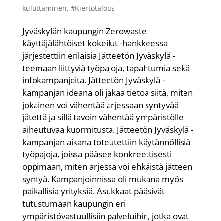
kuluttaminen
,
#Kiertotalous
Jyväskylän kaupungin Zerowaste
käyttäjälähtöiset kokeilut -hankkeessa
järjestettiin erilaisia Jätteetön Jyväskylä -
teemaan liittyviä työpajoja, tapahtumia sekä
infokampanjoita. Jätteetön Jyväskylä -
kampanjan ideana oli jakaa tietoa siitä, miten
jokainen voi vähentää arjessaan syntyvää
jätettä ja sillä tavoin vähentää ympäristölle
aiheutuvaa kuormitusta. Jätteetön Jyväskylä -
kampanjan aikana toteutettiin käytännöllisiä
työpajoja, joissa pääsee konkreettisesti
oppimaan, miten arjessa voi ehkäistä jätteen
syntyä. Kampanjoinnissa oli mukana myös
paikallisia yrityksiä. Asukkaat pääsivät
tutustumaan kaupungin eri
ympäristövastuullisiin palveluihin, jotka ovat