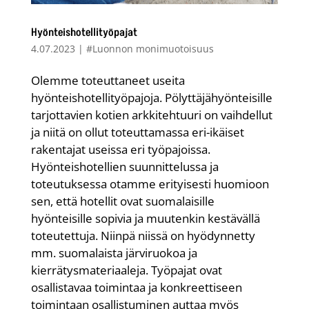
Hyönteishotellityöpajat
4.07.2023
|
#Luonnon monimuotoisuus
Olemme toteuttaneet useita
hyönteishotellityöpajoja. Pölyttäjähyönteisille
tarjottavien kotien arkkitehtuuri on vaihdellut
ja niitä on ollut toteuttamassa eri-ikäiset
rakentajat useissa eri työpajoissa.
Hyönteishotellien suunnittelussa ja
toteutuksessa otamme erityisesti huomioon
sen, että hotellit ovat suomalaisille
hyönteisille sopivia ja muutenkin kestävällä
toteutettuja. Niinpä niissä on hyödynnetty
mm. suomalaista järviruokoa ja
kierrätysmateriaaleja. Työpajat ovat
osallistavaa toimintaa ja konkreettiseen
toimintaan osallistuminen auttaa myös