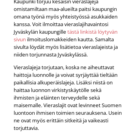
Kaupunki torjuu kesäisin vieraslajeja
omistamiltaan maa-alueilta paitsi kaupungin
omana työnä myös yhteistyössä asukkaiden
kanssa. Voit ilmoittaa vieraslajihavaintosi
Jyväskylän kaupungille
tästä linkistä löytyvän
sivun
ilmoituslomakkeiden kautta. Samalta
sivulta löydät myös lisätietoa vieraslajeista ja
niiden torjunnasta Jyväskylässä.
Vieraslajeja torjutaan, koska ne aiheuttavat
haittoja luonnolle ja voivat syrjäyttää tieltään
paikallisia alkuperäislajeja. Lisäksi niistä on
haittaa luonnon virkistyskäytölle sekä
ihmisten ja eläinten terveydelle sekä
maisemalle. Vieraslajit ovat levinneet Suomen
luontoon ihmisen toimien seurauksena. Usein
ne ovat myös erittäin sitkeitä ja vaikeasti
torjuttavia.