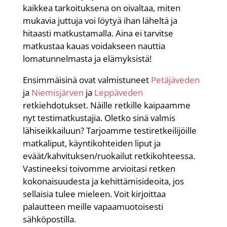
kaikkea tarkoituksena on oivaltaa, miten
mukavia juttuja voi löytyä ihan läheltä ja
hitaasti matkustamalla. Aina ei tarvitse
matkustaa kauas voidakseen nauttia
lomatunnelmasta ja elämyksistä!
Ensimmäisinä ovat valmistuneet
Petäjäveden
ja
Niemisjärven
ja
Leppäveden
retkiehdotukset. Näille retkille kaipaamme
nyt testimatkustajia. Oletko sinä valmis
lähiseikkailuun? Tarjoamme testiretkeilijöille
matkaliput, käyntikohteiden liput ja
eväät/kahvituksen/ruokailut retkikohteessa.
Vastineeksi toivomme arvioitasi retken
kokonaisuudesta ja kehittämisideoita, jos
sellaisia tulee mieleen. Voit kirjoittaa
palautteen meille vapaamuotoisesti
sähköpostilla.