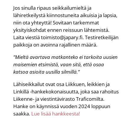
Jos sinulla ripaus seikkailumieltä ja
lähiretkeilystä kiinnostuneita aikuisia ja lapsia,
niin ota yhteyttä! Sovitaan tarkemmat
yksityiskohdat ennen reissuun lähtemistä.
Laita viestiä toimisto@japary.fi. Testiretkeilijän
paikkoja on avoinna rajallinen määrä.
”Mieltä avartava matkanteko ei tarkoita uusien
maisemien etsimistä, vaan sitä, että osaa
katsoa asioita uusilla silmillä.”
Lähiseikkailut ovat osa Liikkuen, leikkien ja
Linkillä -hankekokonaisuutta, joka saa rahoitus
Liikenne- ja viestintävirasto Traficomilta.
Hanke on käynnissä vuoden 2024 loppuun
saakka.
Lue lisää hankkeesta!