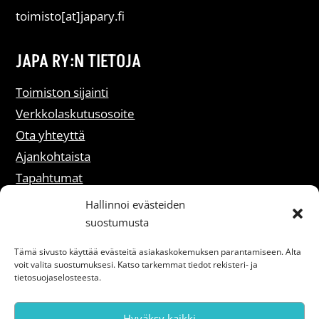
toimisto[at]japary.fi
JAPA RY:N TIETOJA
Toimiston sijainti
Verkkolaskutusosoite
Ota yhteyttä
Ajankohtaista
Tapahtumat
Liity jäseneksi
Hallinnoi evästeiden
suostumusta
Rekisteriselosteet
Tämä sivusto käyttää evästeitä asiakaskokemuksen parantamiseen. Alta
voit valita suostumuksesi. Katso tarkemmat tiedot rekisteri- ja
Saavutettavuusseloste
tietosuojaselosteesta.
Hyväksy kaikki