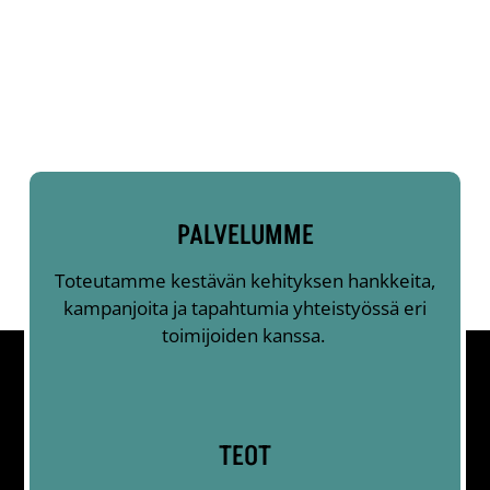
PALVELUMME
Toteutamme kestävän kehityksen hankkeita,
kampanjoita ja tapahtumia yhteistyössä eri
toimijoiden kanssa.
TEOT