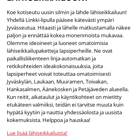
Koe kotiseutu uusin silmin ja lähde lähiseikkailuun!
Yhdellä Linkki-lipulla pääsee kätevästi ympäri
Jyvässeutua. Hitaasti ja lähelle matkustamalla näkee
paljon ja ennättää kokea monenmoista mukavaa.
Olemme ideoineet ja luoneet omatoimisia
lähiseikkailupaketteja lapsiperheille. Ne ovat
paikallisliikenteen linja-automatkan ja
retkikohteiden ideakokonaisuuksia, joita
lapsiperheet voivat toteuttaa omatoimisesti
Jyväskylän, Laukaan, Muuramen, Toivakan,
Hankasalmen, Äänekosken ja Petäjäveden alueella.
Kun reitit, aikataulut ja käyntikohteet on mietitty
etukäteen valmiiksi, teidän ei tarvitse muuta kuin
hypätä kyytiin ja nauttia yhdessäolosta ja uusista
kokemuksista. Helppoa ja hauskaa!
Lue lisää lähiseikkailuista!