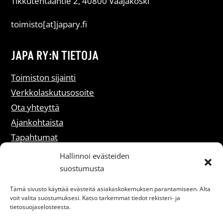
Tikkutehtaantie 2, 40800 Vaajakoski
toimisto[at]japary.fi
JAPA RY:N TIETOJA
Toimiston sijainti
Verkkolaskutusosoite
Ota yhteyttä
Ajankohtaista
Tapahtumat
Liity jäseneksi
Hallinnoi evästeiden
suostumusta
Rekisteriselosteet
Tämä sivusto käyttää evästeitä asiakaskokemuksen parantamiseen. Alta
voit valita suostumuksesi. Katso tarkemmat tiedot rekisteri- ja
Saavutettavuusseloste
tietosuojaselosteesta.