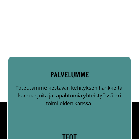
PALVELUMME
Toteutamme kestävän kehityksen hankkeita,
kampanjoita ja tapahtumia yhteistyössä eri
toimijoiden kanssa.
TEOT