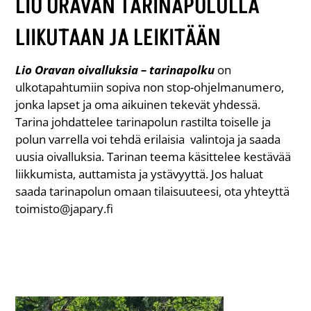
LIO ORAVAN TARINAPOLULLA
LIIKUTAAN JA LEIKITÄÄN
Lio Oravan oivalluksia – tarinapolku
on
ulkotapahtumiin sopiva non stop-ohjelmanumero,
jonka lapset ja oma aikuinen tekevät yhdessä.
Tarina johdattelee tarinapolun rastilta toiselle ja
polun varrella voi tehdä erilaisia valintoja ja saada
uusia oivalluksia. Tarinan teema käsittelee kestävää
liikkumista, auttamista ja ystävyyttä. Jos haluat
saada tarinapolun omaan tilaisuuteesi, ota yhteyttä
toimisto@japary.fi