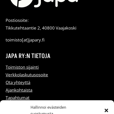
Postiosoite:
Tikkutehtaantie 2, 40800 Vaajakoski
toimisto[at]japary.fi
JAPA RY:N TIETOJA
Toimiston sijainti
Verkkolaskutusosoite
Ota yhteyttä
Ajankohtaista
Tapahtumat
Liity jäseneksi
Hallinnoi evästeiden
suostumusta