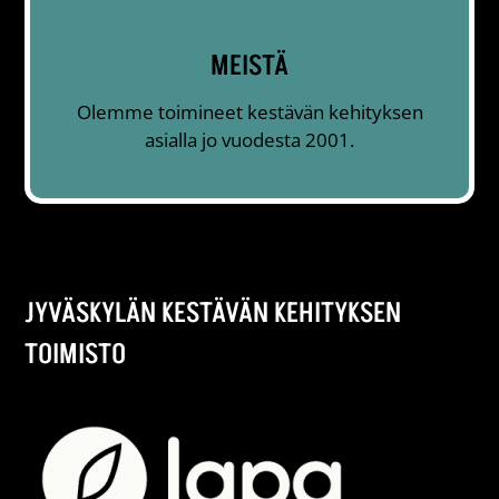
MEISTÄ
Olemme toimineet kestävän kehityksen
asialla jo vuodesta 2001.
JYVÄSKYLÄN KESTÄVÄN KEHITYKSEN
TOIMISTO