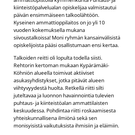
kiinteistöpalvelualan opiskelijaa valmistautui
päivän ensimmäiseen talkoolähtöön.
Kyseinen ammattioppilaitos on jo yli 10
vuoden kokemuksella mukana
siivoustalkoissa! Moni ryhmän kansainvälisistä
opiskelijoista pääsi osallistumaan ensi kertaa.
Talkoiden reitti oli lopulta todella siisti.
Rehtorin kertoman mukaan Kypärämäki-
Köhniön alueella toimivat aktiiviset
asukasyhdistykset, jotka pitävät alueen
viihtyvyydestä huolta. Retkellä riitti silti
juteltavaa ja luonnon havainnointia tulevien
puhtaus- ja kiinteistöalan ammattilaisten
keskuudessa. Pohdintaa riitti roskaamisesta
yhteiskunnallisena ilmiönä sekä sen
monisyisistä vaikutuksista ihmisiin ja eläimiin.