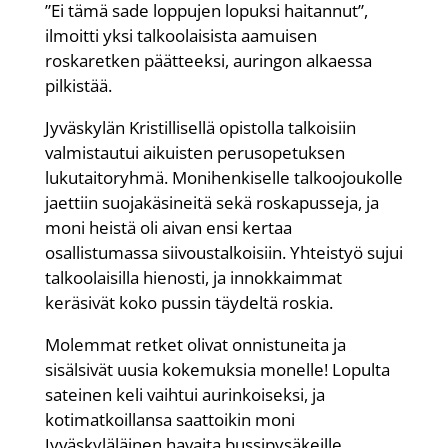
”Ei tämä sade loppujen lopuksi haitannut”,
ilmoitti yksi talkoolaisista aamuisen
roskaretken päätteeksi, auringon alkaessa
pilkistää.
Jyväskylän Kristillisellä opistolla talkoisiin
valmistautui aikuisten perusopetuksen
lukutaitoryhmä. Monihenkiselle talkoojoukolle
jaettiin suojakäsineitä sekä roskapusseja, ja
moni heistä oli aivan ensi kertaa
osallistumassa siivoustalkoisiin. Yhteistyö sujui
talkoolaisilla hienosti, ja innokkaimmat
keräsivät koko pussin täydeltä roskia.
Molemmat retket olivat onnistuneita ja
sisälsivät uusia kokemuksia monelle! Lopulta
sateinen keli vaihtui aurinkoiseksi, ja
kotimatkoillansa saattoikin moni
Jyväskyläläinen havaita bussipysäkeille