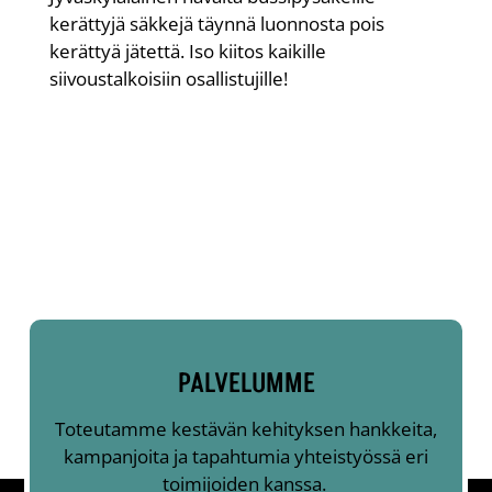
kerättyjä säkkejä täynnä luonnosta pois
kerättyä jätettä.
Iso kiitos kaikille
siivoustalkoisiin osallistujille!
PALVELUMME
Toteutamme kestävän kehityksen hankkeita,
kampanjoita ja tapahtumia yhteistyössä eri
toimijoiden kanssa.