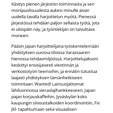
Käsitys pienen järjestön toiminnasta ja sen
monipuolisuudesta aukesi minulle aivan
uudella tavalla harjoittelun myötä. Pienessä
järjestössä tehdään paljon sellaista työtä, jota
ei ulospäin näy, ja työntekijän on taivuttava
moneen.
Pääsin Japan harjoittelijana työskentelemään
yhdistyksen uusissa tiloissa Varassaaren
hienossa tehdasmiljöössä. Harjoittelujaksoni
keskittyi ensisijaisesti viestinnän ja
verkostotyön teemoihin, ja ennätin tutustua
laajasti yhdistyksen tämänhetkiseen
toimintaan: Wanted! Lainsuojattomat
lähiluonnossa vieraslajihankkeeseen, Japan
pajan korjauskaffeihin, Jyväskylän koko
kaupungin siivoustalkoiden koordinointiin, Fix
Jkl- tapahtumaan sekä visuaalisen