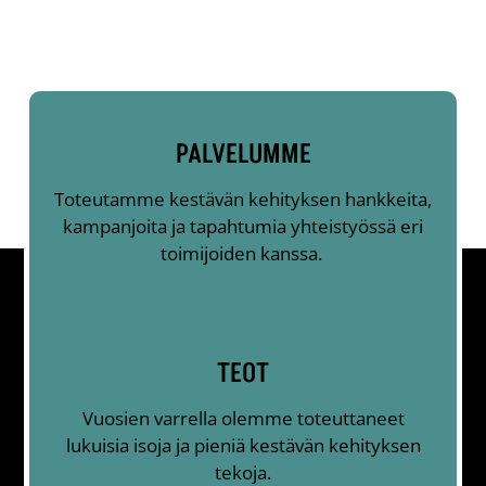
PALVELUMME
Toteutamme kestävän kehityksen hankkeita,
kampanjoita ja tapahtumia yhteistyössä eri
toimijoiden kanssa.
TEOT
Vuosien varrella olemme toteuttaneet
lukuisia isoja ja pieniä kestävän kehityksen
tekoja.