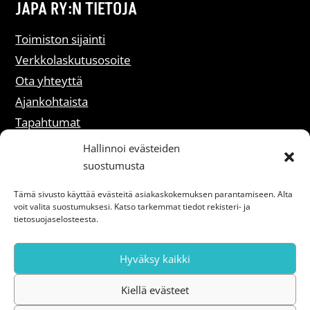
JAPA RY:N TIETOJA
Toimiston sijainti
Verkkolaskutusosoite
Ota yhteyttä
Ajankohtaista
Tapahtumat
Liity jäseneksi
Hallinnoi evästeiden
suostumusta
Rekisteriselosteet
Tämä sivusto käyttää evästeitä asiakaskokemuksen parantamiseen. Alta
voit valita suostumuksesi. Katso tarkemmat tiedot rekisteri- ja
Saavutettavuusseloste
tietosuojaselosteesta.
Hyväksy kaikki
Kiellä evästeet