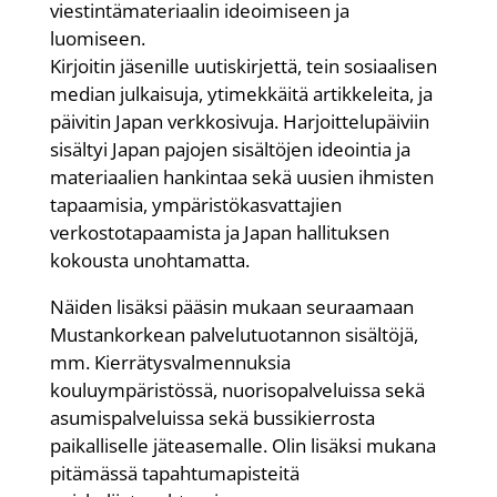
viestintämateriaalin ideoimiseen ja
luomiseen.
Kirjoitin jäsenille uutiskirjettä, tein sosiaalisen
median julkaisuja, ytimekkäitä artikkeleita, ja
päivitin Japan verkkosivuja. Harjoittelupäiviin
sisältyi Japan pajojen sisältöjen ideointia ja
materiaalien hankintaa sekä uusien ihmisten
tapaamisia, ympäristökasvattajien
verkostotapaamista ja Japan hallituksen
kokousta unohtamatta.
Näiden lisäksi pääsin mukaan seuraamaan
Mustankorkean palvelutuotannon sisältöjä,
mm. Kierrätysvalmennuksia
kouluympäristössä, nuorisopalveluissa sekä
asumispalveluissa sekä bussikierrosta
paikalliselle jäteasemalle. Olin lisäksi mukana
pitämässä tapahtumapisteitä