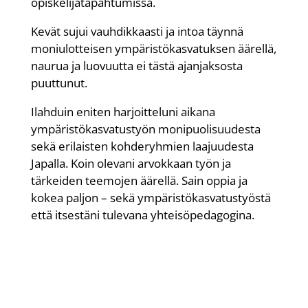
opiskelijatapahtumissa.
Kevät sujui vauhdikkaasti ja intoa täynnä
moniulotteisen ympäristökasvatuksen äärellä,
naurua ja luovuutta ei tästä ajanjaksosta
puuttunut.
Ilahduin eniten harjoitteluni aikana
ympäristökasvatustyön monipuolisuudesta
sekä erilaisten kohderyhmien laajuudesta
Japalla. Koin olevani arvokkaan työn ja
tärkeiden teemojen äärellä. Sain oppia ja
kokea paljon – sekä ympäristökasvatustyöstä
että itsestäni tulevana yhteisöpedagogina.