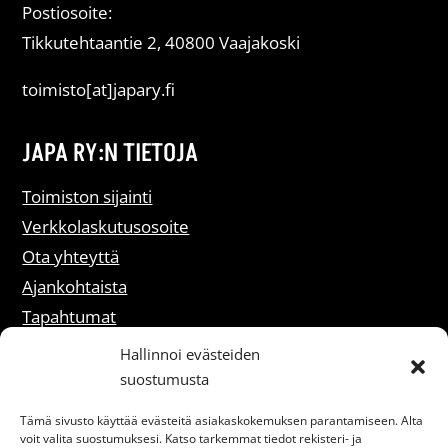
Postiosoite:
Tikkutehtaantie 2, 40800 Vaajakoski
toimisto[at]japary.fi
JAPA RY:N TIETOJA
Toimiston sijainti
Verkkolaskutusosoite
Ota yhteyttä
Ajankohtaista
Tapahtumat
Liity jäseneksi
Hallinnoi evästeiden
suostumusta
Rekisteriselosteet
Tämä sivusto käyttää evästeitä asiakaskokemuksen parantamiseen. Alta
voit valita suostumuksesi. Katso tarkemmat tiedot rekisteri- ja
Saavutettavuusseloste