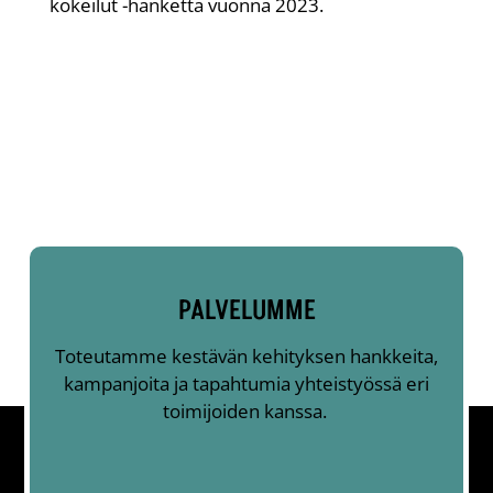
kokeilut -hanketta vuonna 2023.
PALVELUMME
Toteutamme kestävän kehityksen hankkeita,
kampanjoita ja tapahtumia yhteistyössä eri
toimijoiden kanssa.