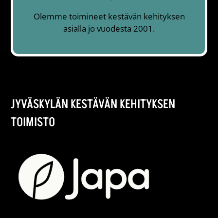
Olemme toimineet kestävän kehityksen
asialla jo vuodesta 2001.
JYVÄSKYLÄN KESTÄVÄN KEHITYKSEN
TOIMISTO