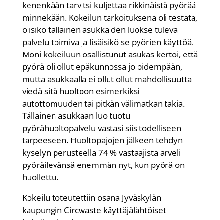
kenenkään tarvitsi kuljettaa rikkinäistä pyörää
minnekään. Kokeilun tarkoituksena oli testata,
olisiko tällainen asukkaiden luokse tuleva
palvelu toimiva ja lisäisikö se pyörien käyttöä.
Moni kokeiluun osallistunut asukas kertoi, että
pyörä oli ollut epäkunnossa jo pidempään,
mutta asukkaalla ei ollut ollut mahdollisuutta
viedä sitä huoltoon esimerkiksi
autottomuuden tai pitkän välimatkan takia.
Tällainen asukkaan luo tuotu
pyörähuoltopalvelu vastasi siis todelliseen
tarpeeseen. Huoltopajojen jälkeen tehdyn
kyselyn perusteella 74 % vastaajista arveli
pyöräilevänsä enemmän nyt, kun pyörä on
huollettu.
Kokeilu toteutettiin osana Jyväskylän
kaupungin Circwaste käyttäjälähtöiset