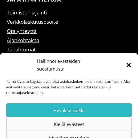
Toimiston sijainti
Verkkolaskutusosoite
Ota yhteyttä
Ajankohtaista
Tapahtumat
Liity jäseneksi
Hallinnoi evästeiden
suostumusta
Rekisteriselosteet
Tämä sivusto käyttää evästeitä asiakaskokemuksen parantamiseen. Alta
voit valita suostumuksesi. Katso tarkemmat tiedot rekisteri- ja
Saavutettavuusseloste
tietosuojaselosteesta.
Hyväksy kaikki
Kiellä evästeet
Muokkaa asetuksia