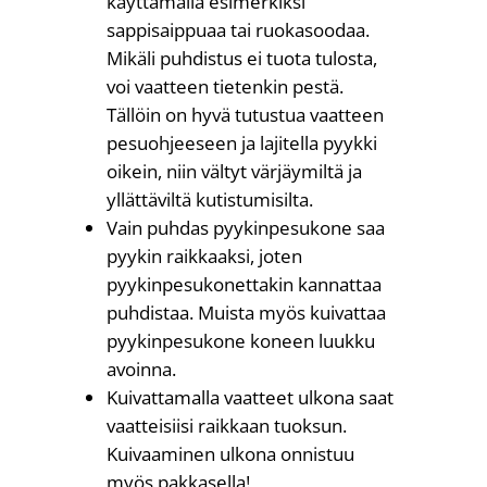
käyttämällä esimerkiksi
sappisaippuaa tai ruokasoodaa.
Mikäli puhdistus ei tuota tulosta,
voi vaatteen tietenkin pestä.
Tällöin on hyvä tutustua vaatteen
pesuohjeeseen ja lajitella pyykki
oikein, niin vältyt värjäymiltä ja
yllättäviltä kutistumisilta.
Vain puhdas pyykinpesukone saa
pyykin raikkaaksi, joten
pyykinpesukonettakin kannattaa
puhdistaa. Muista myös kuivattaa
pyykinpesukone koneen luukku
avoinna.
Kuivattamalla vaatteet ulkona saat
vaatteisiisi raikkaan tuoksun.
Kuivaaminen ulkona onnistuu
myös pakkasella!