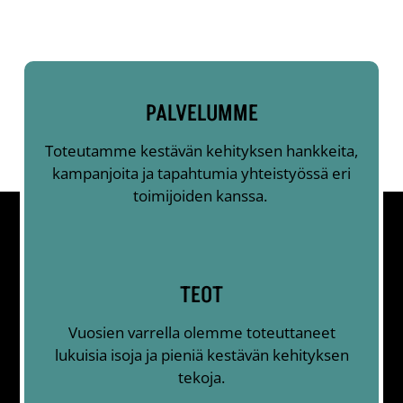
PALVELUMME
Toteutamme kestävän kehityksen hankkeita,
kampanjoita ja tapahtumia yhteistyössä eri
toimijoiden kanssa.
TEOT
Vuosien varrella olemme toteuttaneet
lukuisia isoja ja pieniä kestävän kehityksen
tekoja.