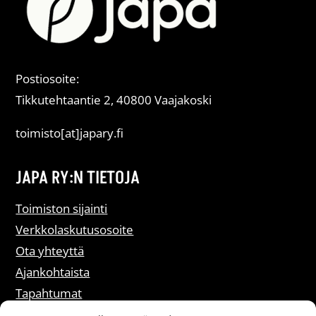
Postiosoite:
Tikkutehtaantie 2, 40800 Vaajakoski
toimisto[at]japary.fi
JAPA RY:N TIETOJA
Toimiston sijainti
Verkkolaskutusosoite
Ota yhteyttä
Ajankohtaista
Tapahtumat
Liity jäseneksi