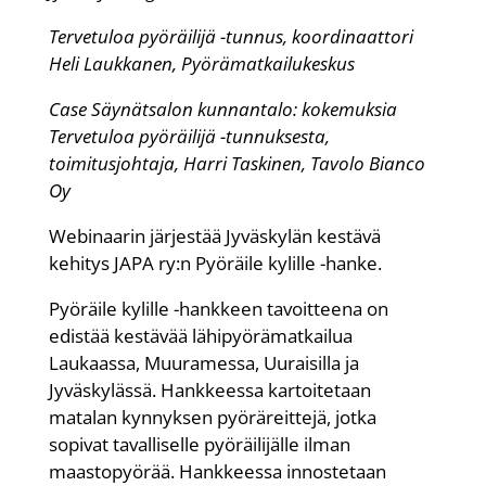
Tervetuloa pyöräilijä -tunnus, koordinaattori
Heli Laukkanen, Pyörämatkailukeskus
Case Säynätsalon kunnantalo: kokemuksia
Tervetuloa pyöräilijä -tunnuksesta,
toimitusjohtaja, Harri Taskinen, Tavolo Bianco
Oy
Webinaarin järjestää Jyväskylän kestävä
kehitys JAPA ry:n Pyöräile kylille -hanke.
Pyöräile kylille -hankkeen tavoitteena on
edistää kestävää lähipyörämatkailua
Laukaassa, Muuramessa, Uuraisilla ja
Jyväskylässä. Hankkeessa kartoitetaan
matalan kynnyksen pyöräreittejä, jotka
sopivat tavalliselle pyöräilijälle ilman
maastopyörää. Hankkeessa innostetaan