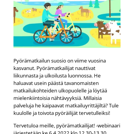
Pyörämatkailun suosio on viime vuosina
kasvanut. Pyörämatkailijat nauttivat
liikunnasta ja ulkoilusta luonnossa. He
haluavat usein päästä tavanomaisten
matkailukohteiden ulkopuolelle ja löytää
mielenkiintoisia nähtävyyksiä. Millaisia
palveluja he kaipaavat matkailuyrittäjiltä? Tule
kuulolle ja toivota pyöräilijät tervetulleiksi!
Tervetuloa meille, pyörämatkailijat! -webinaari
järjestetään ke 6.4.2022 klo 12.30-13.30.