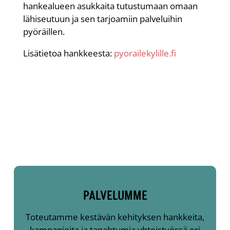
hankealueen asukkaita tutustumaan omaan
lähiseutuun ja sen tarjoamiin palveluihin
pyöräillen.
Lisätietoa hankkeesta:
pyorailekylille.fi
PALVELUMME
Toteutamme kestävän kehityksen hankkeita,
kampanjoita ja tapahtumia yhteistyössä eri