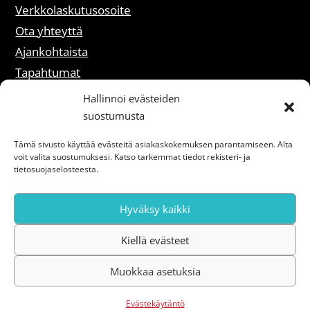
Verkkolaskutusosoite
Ota yhteyttä
Ajankohtaista
Tapahtumat
Liity jäseneksi
Hallinnoi evästeiden
suostumusta
Rekisteriselosteet
Tämä sivusto käyttää evästeitä asiakaskokemuksen parantamiseen. Alta
voit valita suostumuksesi. Katso tarkemmat tiedot rekisteri- ja
Saavutettavuusseloste
tietosuojaselosteesta.
Hyväksy kaikki
Kiellä evästeet
Muokkaa asetuksia
Evästekäytäntö