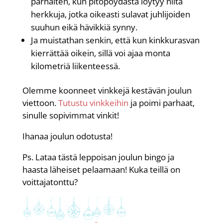
parhaiten, kun pitopöydästä löytyy niitä
herkkuja, jotka oikeasti sulavat juhlijoiden
suuhun eikä hävikkiä synny.
Ja muistathan senkin, että kun kinkkurasvan
kierrättää oikein, sillä voi ajaa monta
kilometriä liikenteessä.
Olemme koonneet vinkkejä kestävän joulun
viettoon.
Tutustu vinkkeihin
ja poimi parhaat,
sinulle sopivimmat vinkit!
Ihanaa joulun odotusta!
Ps. Lataa tästä leppoisan joulun bingo ja
haasta läheiset pelaamaan! Kuka teillä on
voittajatonttu?