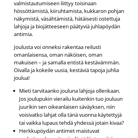
valmistautumiseen liittyy toisinaan
hössöttämistä, kiiruhtamista, kukkaron pohjan
näkymistä, väsähtämistä, hätäisesti ostettuja
lahjoja ja biojätteeseen päätyviä juhlapöydän
antimia.
Joulusta voi onneksi rakentaa
reilusti
omanlaisensa, oman näköisen, oman
makuisen – ja samalla entistä kestävämmän.
Oivalla ja kokeile uusia, kestäviä tapoja juhlia
joulua!
Mieti tarvitaanko jouluna lahjoja ollenkaan.
Jos joulupukin vierailu kuitenkin tuo jouluun
juurikin sen oikeanlaisen säväyksen, niin
voisivatko lahjat olla tänä vuonna käytettyjä
tai vaikka lupaus tehdä yhdessä jotain kivaa?
Herkkupöydän antimet maistuvat