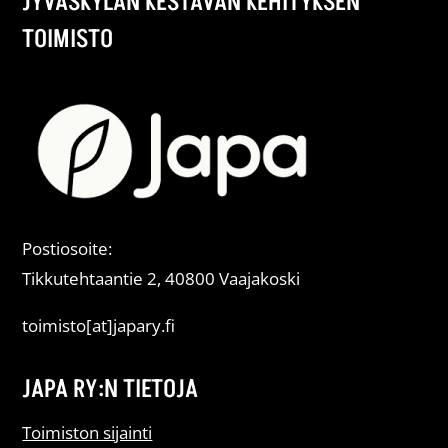
JYVÄSKYLÄN KESTÄVÄN KEHITYKSEN
TOIMISTO
Postiosoite:
Tikkutehtaantie 2, 40800 Vaajakoski
toimisto[at]japary.fi
JAPA RY:N TIETOJA
Toimiston sijainti