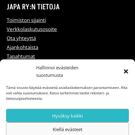
JAPA RY:N TIETOJA
Toimiston sijainti
Verkkolaskutusosoite
Ota yhteyttä
Ajankohtaista
Tapahtumat
Liity jäseneksi
Hallinnoi evästeiden
suostumusta
Rekisteriselosteet
Tämä sivusto käyttää evästeitä asiakaskokemuksen parantamiseen. Alta
voit valita suostumuksesi. Katso tarkemmat tiedot rekisteri- ja
Saavutettavuusseloste
tietosuojaselosteesta.
Hyväksy kaikki
Kiellä evästeet