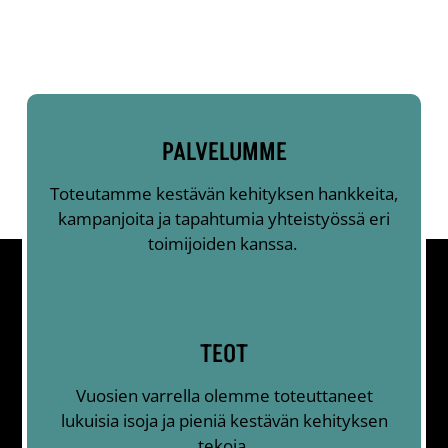
PALVELUMME
Toteutamme kestävän kehityksen hankkeita,
kampanjoita ja tapahtumia yhteistyössä eri
toimijoiden kanssa.
TEOT
Vuosien varrella olemme toteuttaneet
lukuisia isoja ja pieniä kestävän kehityksen
tekoja.