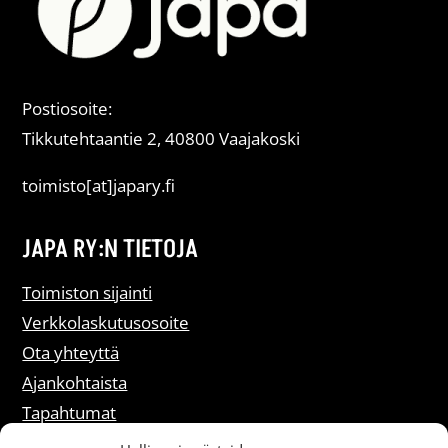
Postiosoite:
Tikkutehtaantie 2, 40800 Vaajakoski
toimisto[at]japary.fi
JAPA RY:N TIETOJA
Toimiston sijainti
Verkkolaskutusosoite
Ota yhteyttä
Ajankohtaista
Tapahtumat
Liity jäseneksi