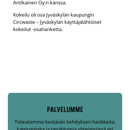
Antikainen Oy:n kanssa.
Kokeilu oli osa Jyväskylän kaupungin
Circwaste – Jyväskylän käyttäjälähtöiset
kokeilut -osahanketta.
PALVELUMME
Toteutamme kestävän kehityksen hankkeita,
kampanjoita ja tapahtumia yhteistyössä eri