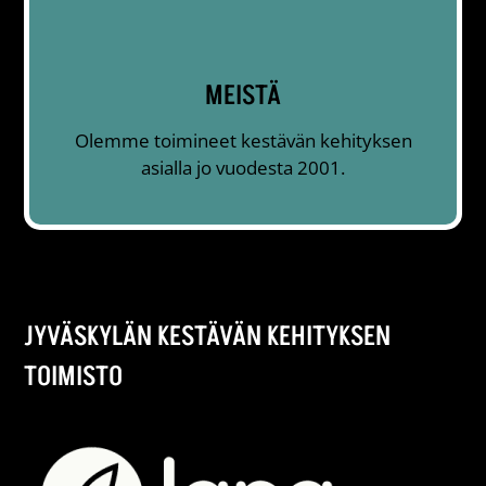
MEISTÄ
Olemme toimineet kestävän kehityksen
asialla jo vuodesta 2001.
JYVÄSKYLÄN KESTÄVÄN KEHITYKSEN
TOIMISTO