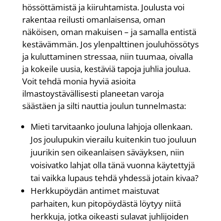
hössöttämistä ja kiiruhtamista.
Joulusta voi
rakentaa
reilusti omanlaisensa, oman
näköisen, oman makuisen – ja samalla entistä
kestävämmän. Jos ylenpalttinen jouluhössötys
ja kuluttaminen stressaa, niin tuumaa, oivalla
ja kokeile uusia, kestäviä tapoja juhlia joulua.
Voit tehdä monia hyviä asioita
ilmastoystävällisesti planeetan varoja
säästäen ja silti nauttia joulun tunnelmasta:
Mieti tarvitaanko jouluna lahjoja ollenkaan.
Jos joulupukin vierailu kuitenkin tuo jouluun
juurikin sen oikeanlaisen säväyksen, niin
voisivatko lahjat olla tänä vuonna käytettyjä
tai vaikka lupaus tehdä yhdessä jotain kivaa?
Herkkupöydän antimet maistuvat
parhaiten, kun pitopöydästä löytyy niitä
herkkuja, jotka oikeasti sulavat juhlijoiden