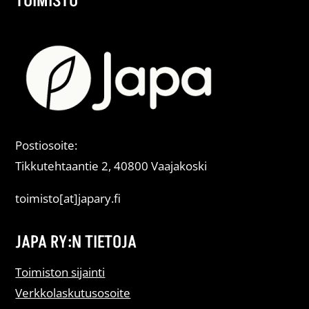
TOIMISTO
Postiosoite:
Tikkutehtaantie 2, 40800 Vaajakoski
toimisto[at]japary.fi
JAPA RY:N TIETOJA
Toimiston sijainti
Verkkolaskutusosoite