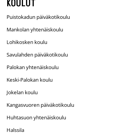
KOULUT
Puistokadun päiväkotikoulu
Mankolan yhtenäiskoulu
Lohikosken koulu
Savulahden päiväkotikoulu
Palokan yhtenäiskoulu
Keski-Palokan koulu
Jokelan koulu
Kangasvuoren päiväkotikoulu
Huhtasuon yhtenäiskoulu
Halssila