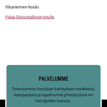
Viitaniemen koulu
Palaa Siivoustalkoot-sivulle
PALVELUMME
Toteutamme kestävän kehityksen hankkeita,
kampanjoita ja tapahtumia yhteistyössä eri
toimijoiden kanssa.