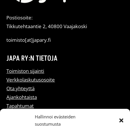
Postiosoite:
Tikkutehtaantie 2, 40800 Vaajakoski
toimisto[at]japary.fi
JAPA RY:N TIETOJA
Toimiston sijainti
Verkkolaskutusosoite
Ota yhteyttä
Ajankohtaista
Tapahtumat
Liity jäseneksi
Hallinnoi evästeiden
suostumusta