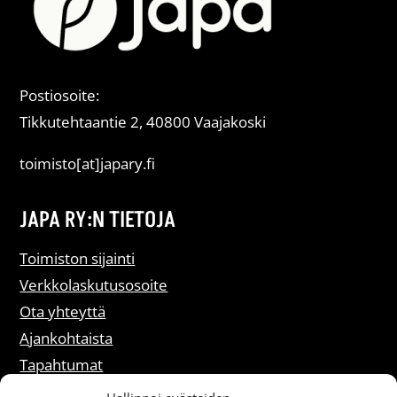
Postiosoite:
Tikkutehtaantie 2, 40800 Vaajakoski
toimisto[at]japary.fi
JAPA RY:N TIETOJA
Toimiston sijainti
Verkkolaskutusosoite
Ota yhteyttä
Ajankohtaista
Tapahtumat
Liity jäseneksi