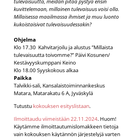
tulevaisuutta, meidän pitää pystyä ensin
kuvittelemaan, millainen tulevaisuus voisi olla.
Millaisessa maailmassa ihmiset ja muu luonto
kukoistaisivat tulevaisuudessakin?
Ohjelma
Klo 17.30 Kahvitarjoilu ja alustus ”Millaista
tulevaisuutta toivomme?” Päivi Kosunen/
Kestävyyskumppani Keino
Klo 18.00 Syyskokous alkaa
Paikka
Talvikki-sali, Kansalaistoiminnankeskus
Matara, Matarakatu 6 A, Jyväskylä
Tutustu
kokouksen esityslistaan
.
Ilmoittaudu viimeistään 22.11.2024
. Huom!
Käytämme ilmoittautumislomakkeen tietoja
vain kokouksen käytännön järjestelyjä varten