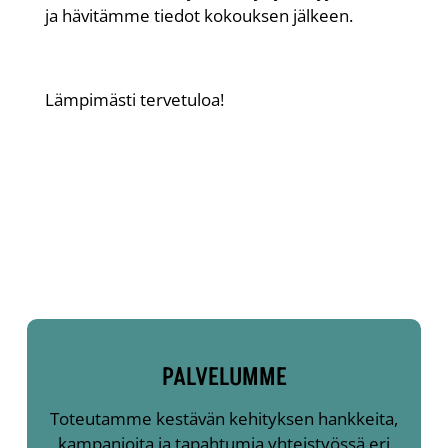
ja hävitämme tiedot kokouksen jälkeen.
Lämpimästi tervetuloa!
PALVELUMME
Toteutamme kestävän kehityksen hankkeita,
kampanjoita ja tapahtumia yhteistyössä eri