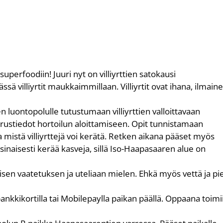
superfoodiin! Juuri nyt on villiyrttien satokausi
ä villiyrtit maukkaimmillaan. Villiyrtit ovat ihana, ilmaine
uontopolulle tutustumaan villiyrttien valloittavaan
rustiedot hortoilun aloittamiseen. Opit tunnistamaan
ja mistä villiyrttejä voi kerätä. Retken aikana pääset myös
inaisesti kerää kasveja, sillä Iso-Haapasaaren alue on
sen vaatetuksen ja uteliaan mielen. Ehkä myös vettä ja pi
ankkikortilla tai Mobilepaylla paikan päällä. Oppaana toimi