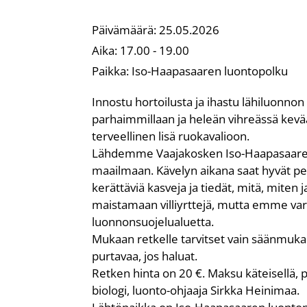
Päivämäärä:
25.05.2026
Aika:
17.00 - 19.00
Paikka:
Iso-Haapasaaren luontopolku
Innostu hortoilusta ja ihastu lähiluonnon 
parhaimmillaan ja heleän vihreässä kevääss
terveellinen lisä ruokavalioon.
Lähdemme Vaajakosken Iso-Haapasaaren l
maailmaan. Kävelyn aikana saat hyvät pe
kerättäviä kasveja ja tiedät, mitä, miten 
maistamaan villiyrttejä, mutta emme vars
luonnonsuojelualuetta.
Mukaan retkelle tarvitset vain säänmukai
purtavaa, jos haluat.
Retken hinta on 20 €. Maksu käteisellä, p
biologi, luonto-ohjaaja Sirkka Heinimaa.