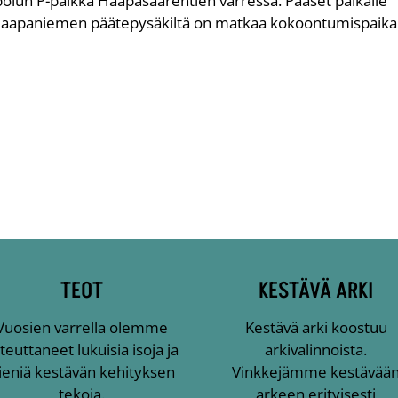
olun P-paikka Haapasaarentien varressa. Pääset paikalle
 Haapaniemen päätepysäkiltä on matkaa kokoontumispaika
TEOT
KESTÄVÄ ARKI
Vuosien varrella olemme
Kestävä arki koostuu
teuttaneet lukuisia isoja ja
arkivalinnoista.
ieniä kestävän kehityksen
Vinkkejämme kestävää
tekoja.
arkeen erityisesti