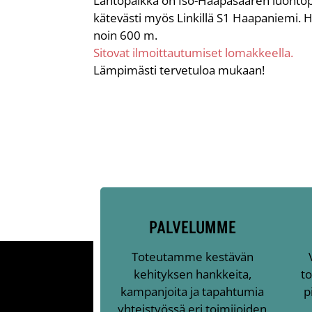
Lähtöpaikka on Iso-Haapasaaren luontop
kätevästi myös Linkillä S1 Haapaniemi.
noin 600 m.
Sitovat ilmoittautumiset lomakkeella.
Lämpimästi tervetuloa mukaan!
PALVELUMME
Toteutamme kestävän
kehityksen hankkeita,
to
kampanjoita ja tapahtumia
p
yhteistyössä eri toimijoiden