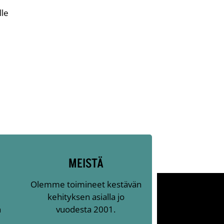
lle
MEISTÄ
Olemme toimineet kestävän
kehityksen asialla jo
n
vuodesta 2001.