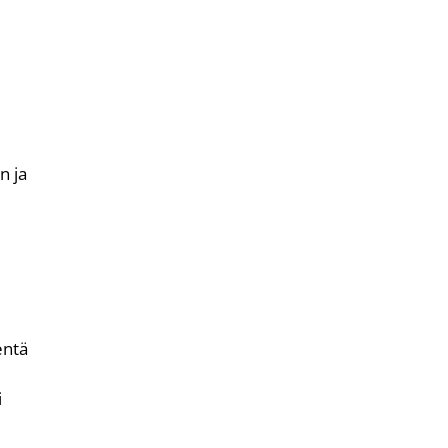
n ja
entä
i