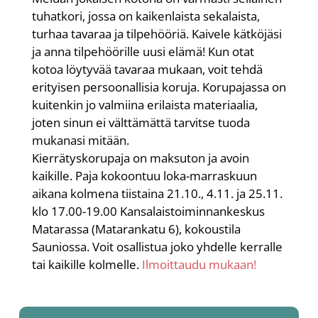
tuhatkori, jossa on kaikenlaista sekalaista,
turhaa tavaraa ja tilpehööriä. Kaivele kätköjäsi
ja anna tilpehöörille uusi elämä! Kun otat
kotoa löytyvää tavaraa mukaan, voit tehdä
erityisen persoonallisia koruja. Korupajassa on
kuitenkin jo valmiina erilaista materiaalia,
joten sinun ei välttämättä tarvitse tuoda
mukanasi mitään.
Kierrätyskorupaja on maksuton ja avoin
kaikille. Paja kokoontuu loka-marraskuun
aikana kolmena tiistaina 21.10., 4.11. ja 25.11.
klo 17.00-19.00 Kansalaistoiminnankeskus
Matarassa (Matarankatu 6), kokoustila
Sauniossa. Voit osallistua joko yhdelle kerralle
tai kaikille kolmelle.
Ilmoittaudu mukaan!