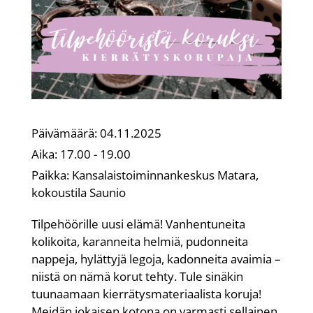
Päivämäärä:
04.11.2025
Aika:
17.00 - 19.00
Paikka:
Kansalaistoiminnankeskus Matara,
kokoustila Saunio
Tilpehöörille uusi elämä! Vanhentuneita
kolikoita, karanneita helmiä, pudonneita
nappeja, hylättyjä legoja, kadonneita avaimia –
niistä on nämä korut tehty. Tule sinäkin
tuunaamaan kierrätysmateriaalista koruja!
Meidän jokaisen kotona on varmasti sellainen