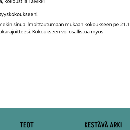
 kokoustila Talvikki
 syyskokoukseen!
mmekin sinua ilmoittautumaan mukaan kokoukseen pe 21.1
karajoitteesi. Kokoukseen voi osallistua myös
TEOT
KESTÄVÄ ARKI