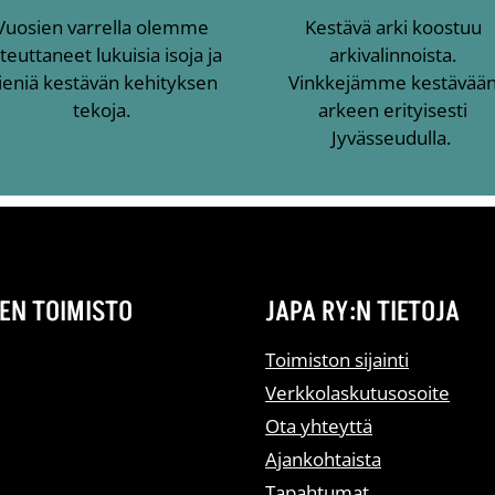
Vuosien varrella olemme
Kestävä arki koostuu
teuttaneet lukuisia isoja ja
arkivalinnoista.
ieniä kestävän kehityksen
Vinkkejämme kestävää
tekoja.
arkeen erityisesti
Jyvässeudulla.
EN TOIMISTO
JAPA RY:N TIETOJA
Toimiston sijainti
Verkkolaskutusosoite
Ota yhteyttä
Ajankohtaista
Tapahtumat