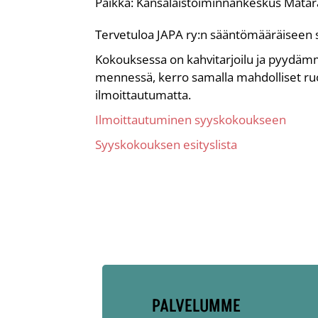
Paikka:
Kansalaistoiminnankeskus Matara,
Tervetuloa JAPA ry:n sääntömääräiseen
Kokouksessa on kahvitarjoilu ja pyydä
mennessä, kerro samalla mahdolliset ruo
ilmoittautumatta.
Ilmoittautuminen syyskokoukseen
Syyskokouksen esityslista
PALVELUMME