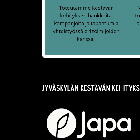
Toteutamme kestävän
kehityksen hankkeita,
to
kampanjoita ja tapahtumia
p
yhteistyössä eri toimijoiden
kanssa.
JYVÄSKYLÄN KESTÄVÄN KEHITYKS