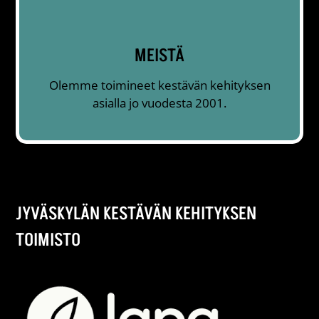
MEISTÄ
Olemme toimineet kestävän kehityksen
asialla jo vuodesta 2001.
JYVÄSKYLÄN KESTÄVÄN KEHITYKSEN
TOIMISTO