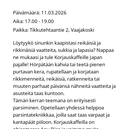
Päivämäärä:
11.03.2026
Aika:
17.00 - 19.00
Paikka:
Tikkutehtaantie 2, Vaajakoski
Löytyykö sinunkin kaapistasi reikäisiä ja
rikkinäisiä vaatteita, sukkia ja lapasia? Nappaa
ne mukaasi ja tule Korjauskaffeille Japan
pajalle! Hörpätään kahvia tai teetä pienen
purtavan kera, rupatellaan ja korjataan
rikkimenneitä, reikäisiä, ratkenneita tai
muuten parhaat päivänsä nähneitä vaatteita ja
asusteita taas kuntoon.
Tämän kerran teemana on erityisesti
parsiminen. Opetellaan yhdessä helppoa
parsintatekniikkaa, joilla saat taas varpaat ja
kantapäät piiloon. Korjauskaffeilla on