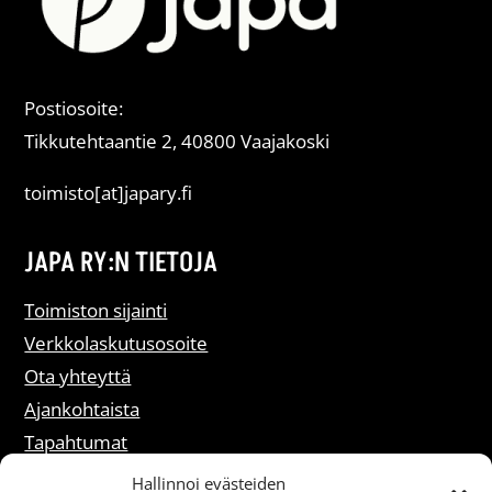
Postiosoite:
Tikkutehtaantie 2, 40800 Vaajakoski
toimisto[at]japary.fi
JAPA RY:N TIETOJA
Toimiston sijainti
Verkkolaskutusosoite
Ota yhteyttä
Ajankohtaista
Tapahtumat
Liity jäseneksi
Hallinnoi evästeiden