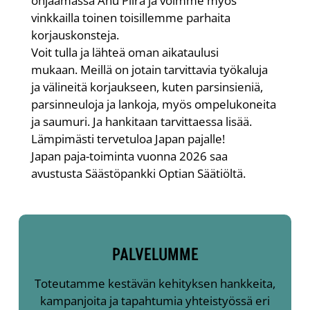
ohjaamassa Anu Piira ja voimme myös
vinkkailla toinen toisillemme parhaita
korjauskonsteja.
Voit tulla ja lähteä oman aikataulusi
mukaan. Meillä on jotain tarvittavia työkaluja
ja välineitä korjaukseen, kuten parsinsieniä,
parsinneuloja ja lankoja, myös ompelukoneita
ja saumuri. Ja hankitaan tarvittaessa lisää.
Lämpimästi tervetuloa Japan pajalle!
Japan paja-toiminta vuonna 2026 saa
avustusta Säästöpankki Optian Säätiöltä.
PALVELUMME
Toteutamme kestävän kehityksen hankkeita,
kampanjoita ja tapahtumia yhteistyössä eri