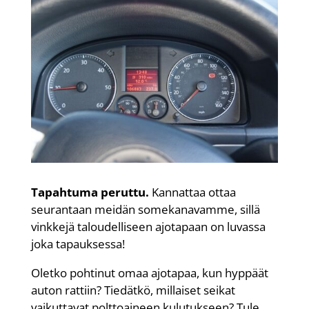
Tapahtuma peruttu.
Kannattaa ottaa
seurantaan meidän somekanavamme, sillä
vinkkejä taloudelliseen ajotapaan on luvassa
joka tapauksessa!
Oletko pohtinut omaa ajotapaa, kun hyppäät
auton rattiin? Tiedätkö, millaiset seikat
vaikuttavat polttoaineen kulutukseen? Tule