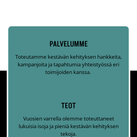
PALVELUMME
Toteutamme kestävän kehityksen hankkeita,
kampanjoita ja tapahtumia yhteistyössä eri
toimijoiden kanssa.
TEOT
Vuosien varrella olemme toteuttaneet
lukuisia isoja ja pieniä kestävän kehityksen
tekoja.