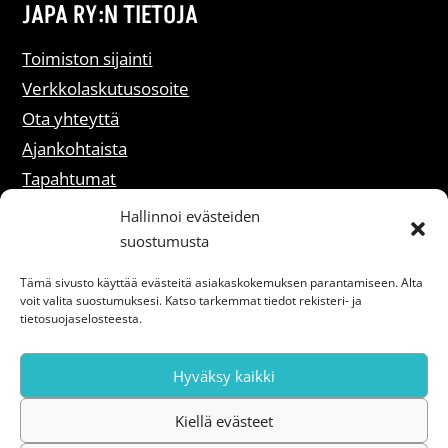
JAPA RY:N TIETOJA
Toimiston sijainti
Verkkolaskutusosoite
Ota yhteyttä
Ajankohtaista
Tapahtumat
Liity jäseneksi
Hallinnoi evästeiden
suostumusta
Rekisteriselosteet
Tämä sivusto käyttää evästeitä asiakaskokemuksen parantamiseen. Alta
voit valita suostumuksesi. Katso tarkemmat tiedot rekisteri- ja
Saavutettavuusseloste
tietosuojaselosteesta.
Hyväksy kaikki
Kiellä evästeet