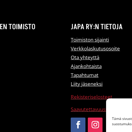
EN TOIMISTO
JAPA RY:N TIETOJA
Toimiston sijainti
Verkkolaskutusosoite
Ota yhteyttä
Ajankohtaista
Tapahtumat
Liity jäseneksi
Rekisteriselosteet
Saavutettavuusseloste
Tämä sivust
suostumukses