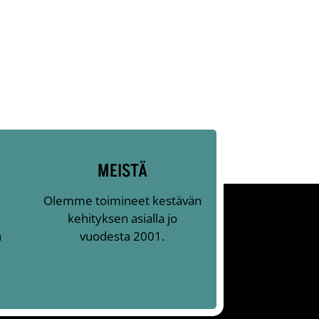
MEISTÄ
Olemme toimineet kestävän
kehityksen asialla jo
n
vuodesta 2001.