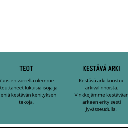
TEOT
KESTÄVÄ ARKI
Vuosien varrella olemme
Kestävä arki koostuu
teuttaneet lukuisia isoja ja
arkivalinnoista.
ieniä kestävän kehityksen
Vinkkejämme kestävää
tekoja.
arkeen erityisesti
Jyvässeudulla.