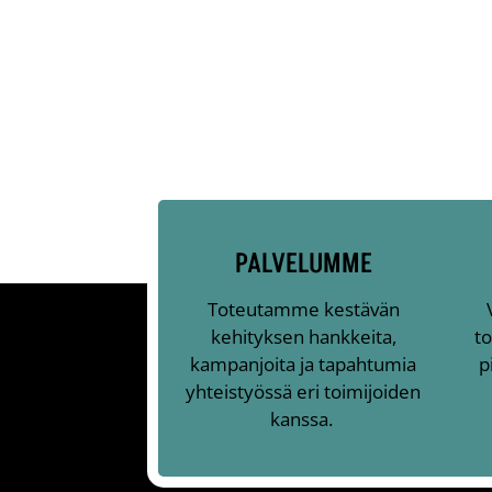
PALVELUMME
Toteutamme kestävän
kehityksen hankkeita,
to
kampanjoita ja tapahtumia
p
yhteistyössä eri toimijoiden
kanssa.