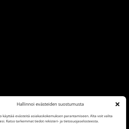
Hallinnoi evästeiden suostumusta
o käyttää evästeitä asiakaskokemuksen parantamiseen. Alta voit valita
i. Katso tarkemmat tiedot rekisteri- ja tietosuojaselosteesta.