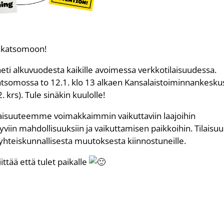
sakatsomoon!
eti alkuvuodesta kaikille avoimessa verkkotilaisuudessa.
atsomossa to 12.1. klo 13 alkaen Kansalaistoiminnankesku
 krs). Tule sinäkin kuulolle!
aisuuteemme voimakkaimmin vaikuttaviin laajoihin
yviin mahdollisuuksiin ja vaikuttamisen paikkoihin. Tilaisuu
a yhteiskunnallisesta muutoksesta kiinnostuneille.
ittää että tulet paikalle