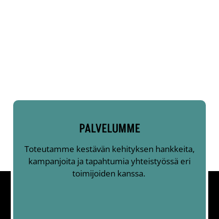
PALVELUMME
Toteutamme kestävän kehityksen hankkeita,
kampanjoita ja tapahtumia yhteistyössä eri
toimijoiden kanssa.