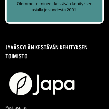
Olemme toimineet kestävän kehityksen
asialla jo vuodesta 2001.
JYVÄSKYLÄN KESTÄVÄN KEHITYKSEN
TOIMISTO
Postiosoite: