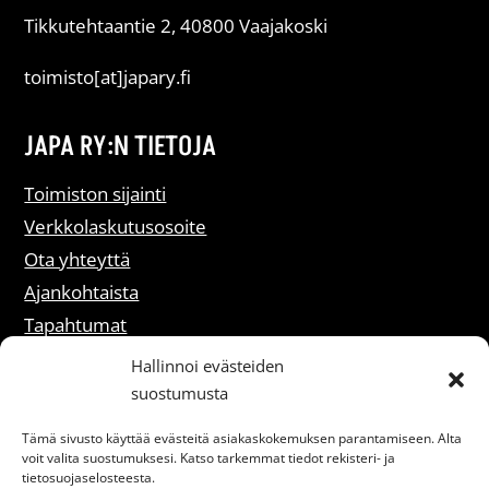
Tikkutehtaantie 2, 40800 Vaajakoski
toimisto[at]japary.fi
JAPA RY:N TIETOJA
Toimiston sijainti
Verkkolaskutusosoite
Ota yhteyttä
Ajankohtaista
Tapahtumat
Liity jäseneksi
Hallinnoi evästeiden
suostumusta
Rekisteriselosteet
Tämä sivusto käyttää evästeitä asiakaskokemuksen parantamiseen. Alta
voit valita suostumuksesi. Katso tarkemmat tiedot rekisteri- ja
Saavutettavuusseloste
tietosuojaselosteesta.