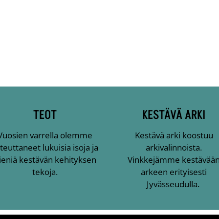
TEOT
KESTÄVÄ ARKI
Vuosien varrella olemme
Kestävä arki koostuu
teuttaneet lukuisia isoja ja
arkivalinnoista.
ieniä kestävän kehityksen
Vinkkejämme kestävää
tekoja.
arkeen erityisesti
Jyvässeudulla.