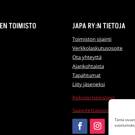
EN TOIMISTO
JAPA RY:N TIETOJA
Toimiston sijainti
Verkkolaskutusosoite
Ota yhteyttä
Ajankohtaista
Tapahtumat
Liity jäseneksi
Rekisteriselosteet
Saavutettavuusseloste
Tämä sivust
suostumukses