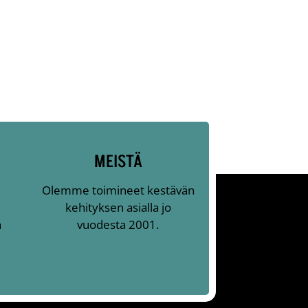
MEISTÄ
Olemme toimineet kestävän
kehityksen asialla jo
n
vuodesta 2001.