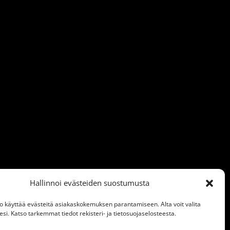
Hallinnoi evästeiden suostumusta
o käyttää evästeitä asiakaskokemuksen parantamiseen. Alta voit valita
i. Katso tarkemmat tiedot rekisteri- ja tietosuojaselosteesta.