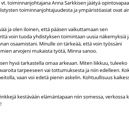
vt. toiminnanjohtajana Anna Sarkkisen jäätyä opintovapaal
istysten toiminnanjohtajuudesta ja ympäristöasiat ovat ai
ää ja olen iloinen, että pääsen vaikuttamaan sen
ttä voin tuoda yhdistyksen toimintaan uusia näkemyksiä j
nan osaamistani. Minulle on tärkeää, että voin työssäni
ä omien arvojeni mukaista työtä, Minna sanoo.
isen hyvä tarkastella omaa arkeaan. Miten liikkuu, tuleeko
tavaroita tarpeeseen vai tottumuksesta ja niin edelleen. Ko
 heitolla, vaan voi edetä pienin askelin. Kohtuullisuus kaikes
a vinkkejä kestävään elämäntapaan niin somessa, verkossa 
!