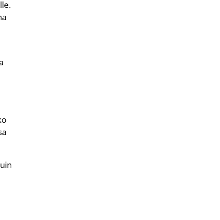
le.
na
a
ko
sa
kuin