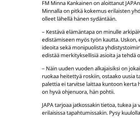
FM Minna Kankainen on aloittanut JAPAn 
Minnalla on pitkä kokemus erilaisten yhd
olleet lähellä hänen sydäntään.
– Kestävä elämäntapa on minulle arkipäiv
edistämiseen myös työn kautta. Uskon, e
ideoita sekä monipuolista yhdistystoimin
edistää merkityksellisiä asioita ja tehd
– Näin uuden vuoden alkajaisiksi on joka
ruokaa heitettyä roskiin, ostaako uusia 
palettia ei tarvitse laittaa kuntoon kerta
on hyvä ohjenuora, hän pohtii.
JAPA tarjoaa jatkossakin tietoa, tukea j
erilaisissa tapahtumissakin. Pysy kuulolla