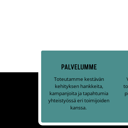
PALVELUMME
Toteutamme kestävän
kehityksen hankkeita,
to
kampanjoita ja tapahtumia
p
yhteistyössä eri toimijoiden
kanssa.