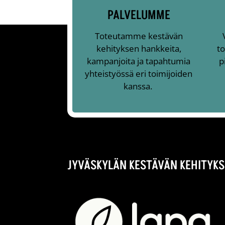
PALVELUMME
Toteutamme kestävän
kehityksen hankkeita,
to
kampanjoita ja tapahtumia
p
yhteistyössä eri toimijoiden
kanssa.
JYVÄSKYLÄN KESTÄVÄN KEHITYKS