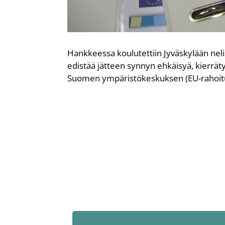
Hankkeessa koulutettiin Jyväskylään nel
edistää jätteen synnyn ehkäisyä, kierrätys
Suomen ympäristökeskuksen (EU-rahoitus