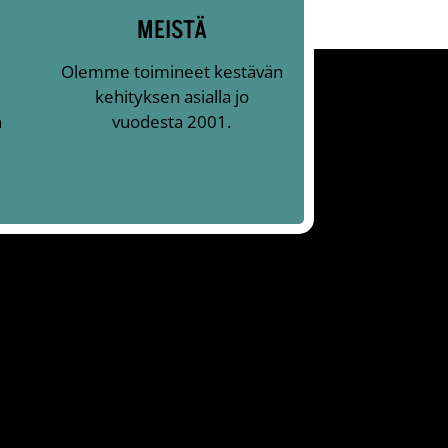
MEISTÄ
Olemme toimineet kestävän
kehityksen asialla jo
n
vuodesta 2001.