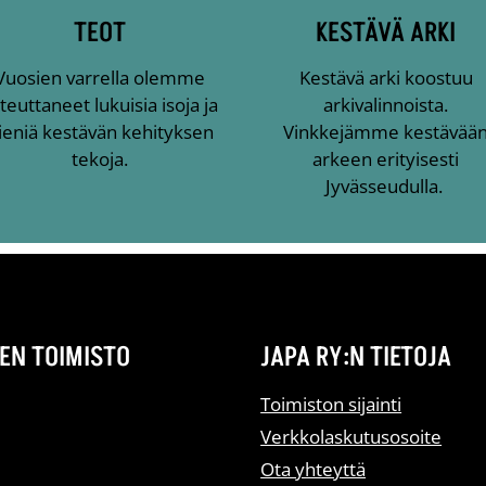
TEOT
KESTÄVÄ ARKI
Vuosien varrella olemme
Kestävä arki koostuu
teuttaneet lukuisia isoja ja
arkivalinnoista.
ieniä kestävän kehityksen
Vinkkejämme kestävää
tekoja.
arkeen erityisesti
Jyvässeudulla.
EN TOIMISTO
JAPA RY:N TIETOJA
Toimiston sijainti
Verkkolaskutusosoite
Ota yhteyttä