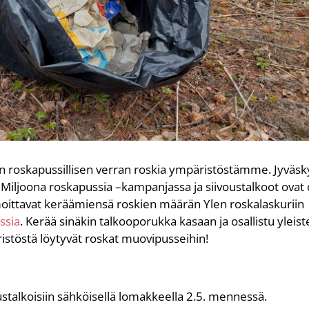
 roskapussillisen verran roskia ympäristöstämme. Jyväsk
iljoona roskapussia –kampanjassa ja siivoustalkoot ovat
lmoittavat keräämiensä roskien määrän Ylen roskalaskuriin
ssia
. Kerää sinäkin talkooporukka kasaan ja osallistu yleis
stöstä löytyvät roskat muovipusseihin!
stalkoisiin sähköisellä lomakkeella 2.5. mennessä.