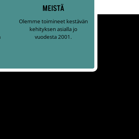
MEISTÄ
Olemme toimineet kestävän
kehityksen asialla jo
n
vuodesta 2001.