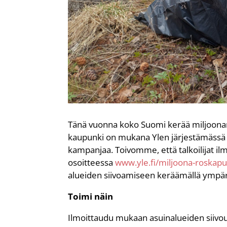
Tänä vuonna koko Suomi kerää miljoonan
kaupunki on mukana Ylen järjestämässä M
kampanjaa. Toivomme, että talkoilijat i
osoitteessa
www.yle.fi/miljoona-roskapu
alueiden siivoamiseen keräämällä ympäri
Toimi näin
Ilmoittaudu mukaan asuinalueiden siivou