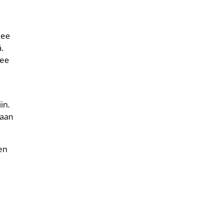
lee
ä.
kee
in.
taan
en