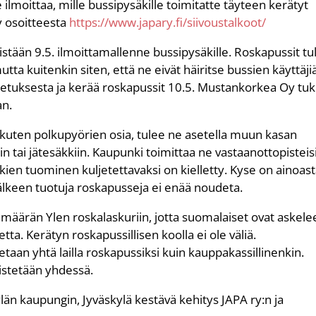
ilmoittaa, mille bussipysäkille toimitatte täyteen kerätyt
y osoitteesta
https://www.japary.fi/siivoustalkoot/
istään 9.5. ilmoittamallenne bussipysäkille. Roskapussit tu
utta kuitenkin siten, että ne eivät häiritse bussien käyttäji
jetuksesta ja kerää roskapussit 10.5. Mustankorkea Oy tu
an.
ä, kuten polkupyörien osia, tulee ne asetella muun kasan
n tai jätesäkkiin. Kaupunki toimittaa ne vastaanottopisteisi
oskien tuominen kuljetettavaksi on kielletty. Kyse on ainoas
5. jälkeen tuotuja roskapusseja ei enää noudeta.
 määrän Ylen roskalaskuriin, jotta suomalaiset ovat askele
a. Kerätyn roskapussillisen koolla ei ole väliä.
taan yhtä lailla roskapussiksi kuin kauppakassillinenkin.
distetään yhdessä.
län kaupungin, Jyväskylä kestävä kehitys JAPA ry:n ja