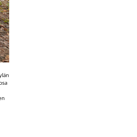
ylän
 osa
ten