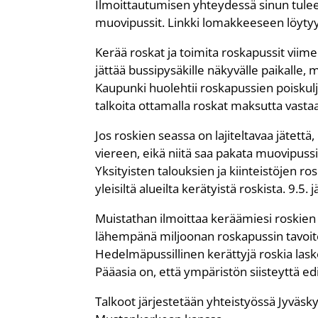
Ilmoittautumisen yhteydessä sinun tulee 
muovipussit. Linkki lomakkeeseen löyty
Kerää roskat ja toimita roskapussit viime
jättää bussipysäkille näkyvälle paikalle, m
Kaupunki huolehtii roskapussien poiskul
talkoita ottamalla roskat maksutta vasta
Jos roskien seassa on lajiteltavaa jätett
viereen, eikä niitä saa pakata muovipussii
Yksityisten talouksien ja kiinteistöjen r
yleisiltä alueilta kerätyistä roskista. 9.
Muistathan ilmoittaa keräämiesi roskien
lähempänä miljoonan roskapussin tavoitett
Hedelmäpussillinen kerättyjä roskia laske
Pääasia on, että ympäristön siisteyttä e
Talkoot järjestetään yhteistyössä Jyväsky