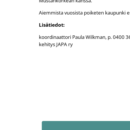
Mustankorkean kanssa.
Aiemmista vuosista poiketen kaupunki ei j
Lisätiedot:
koordinaattori Paula Wilkman, p. 0400 3
kehitys JAPA ry