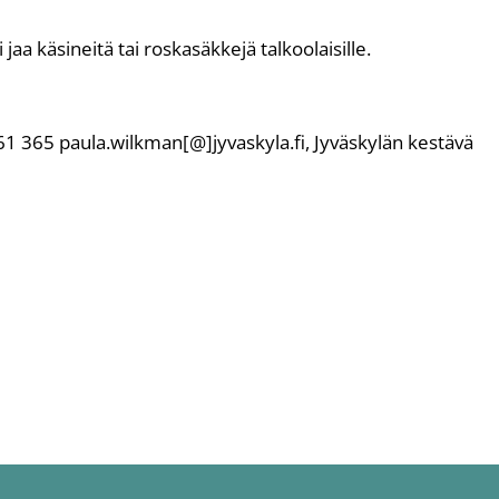
aa käsineitä tai roskasäkkejä talkoolaisille.
61 365 paula.wilkman[@]jyvaskyla.fi, Jyväskylän kestävä