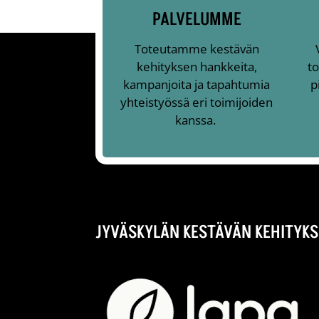
PALVELUMME
Toteutamme kestävän
kehityksen hankkeita,
to
kampanjoita ja tapahtumia
p
yhteistyössä eri toimijoiden
kanssa.
JYVÄSKYLÄN KESTÄVÄN KEHITYKS