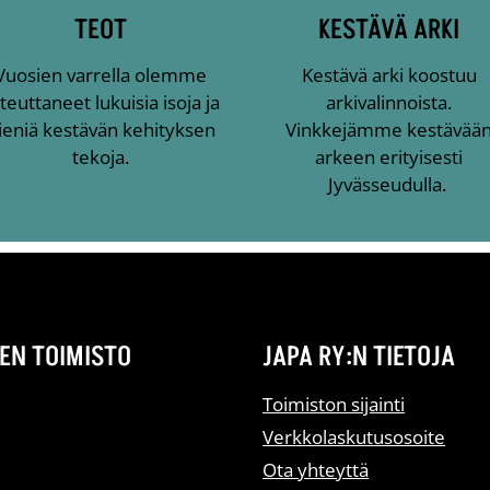
TEOT
KESTÄVÄ ARKI
Vuosien varrella olemme
Kestävä arki koostuu
teuttaneet lukuisia isoja ja
arkivalinnoista.
ieniä kestävän kehityksen
Vinkkejämme kestävää
tekoja.
arkeen erityisesti
Jyvässeudulla.
EN TOIMISTO
JAPA RY:N TIETOJA
Toimiston sijainti
Verkkolaskutusosoite
Ota yhteyttä