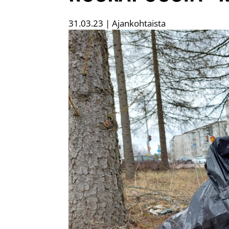
31.03.23
|
Ajankohtaista