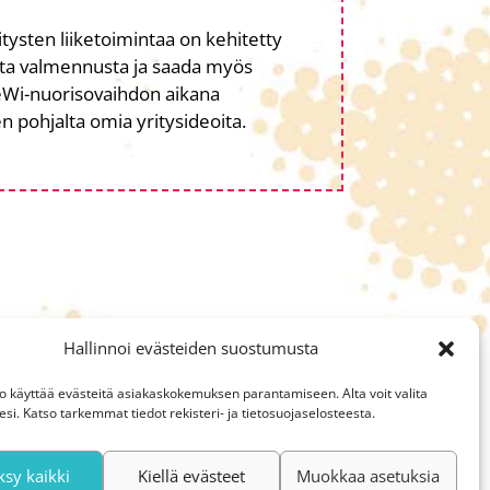
tysten liiketoimintaa on kehitetty
ista valmennusta ja saada myös
ReWi-nuorisovaihdon aikana
jen pohjalta omia yritysideoita.
Hallinnoi evästeiden suostumusta
o käyttää evästeitä asiakaskokemuksen parantamiseen. Alta voit valita
i. Katso tarkemmat tiedot rekisteri- ja tietosuojaselosteesta.
sy kaikki
Kiellä evästeet
Muokkaa asetuksia