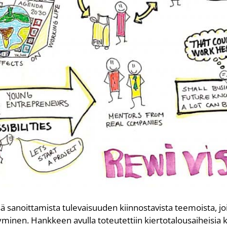
 sanoittamista tulevaisuuden kiinnostavista teemoista, joi
tyminen. Hankkeen avulla toteutettiin kiertotalousaiheisia kl