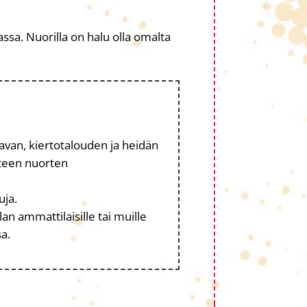
ssa. Nuorilla on halu olla omalta
avan, kiertotalouden ja heidän
uteen nuorten
uja.
n ammattilaisille tai muille
sa.