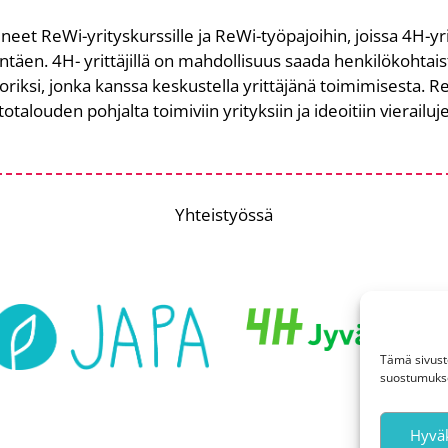
eet ReWi-yrityskurssille ja ReWi-työpajoihin, joissa 4H-yri
ntäen. 4H- yrittäjillä on mahdollisuus saada henkilökohta
oriksi, jonka kanssa keskustella yrittäjänä toimimisesta. 
otalouden pohjalta toimiviin yrityksiin ja ideoitiin vierailu
Yhteistyössä
Tämä sivust
suostumukses
Hyväk