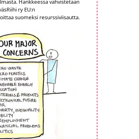
ulmasta. Hankkeessa vahvistetaan
väsRiihi ry EU:n
ittaa suomeksi resurssiviisautta.