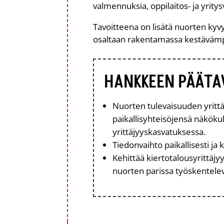
valmennuksia, oppilaitos- ja yritys
Tavoitteena on lisätä nuorten kyv
osaltaan rakentamassa kestävämp
HANKKEEN PÄÄTA
Nuorten tulevaisuuden yrittä
paikallisyhteisöjensä näköku
yrittäjyyskasvatuksessa.
Tiedonvaihto paikallisesti ja k
Kehittää kiertotalousyrittäj
nuorten parissa työskentelevi