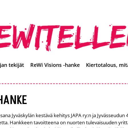
jan tekijät
ReWi Visions -hanke
Kiertotalous, mit
-HANKE
 osana Jyväskylän kestävä kehitys JAPA ry:n ja Jyvässeudun
etta. Hankkeen tavoitteena on nuorten tulevaisuuden yritt