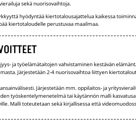
vierailuja sekä nuorisovaihtoja.
ykkyyttä hyödyntää kiertotalousajattelua kaikessa toiminna
ää kiertotaloudelle perustuvaa maailmaa.
VOITTEET
jyys- ja työelämätaitojen vahvistaminen kestävän elämänt
lmasta. Järjestetään 2-4 nuorisovaihtoa liittyen kiertotalo
ansainvälisesti. Järjestetään mm. oppilaitos- ja yritysvierail
yyden työskentelymenetelmä tai käytännön malli kasvatusala
lle. Malli toteutetaan sekä kirjallisessa että videomuodos