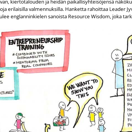
an, kiertotalouden ja heidän paikallisyhteisöjensä näkök
oja erilaisilla valmennuksilla. Hanketta rahoittaa Leader Jy
lee englanninkielen sanoista Resource Wisdom, joka tarko