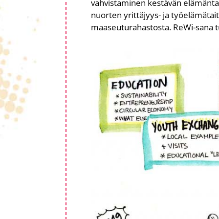
vahvistaminen kestävän elämäntav
nuorten yrittäjyys- ja työelämätait
maaseuturahastosta. ReWi-sana tu