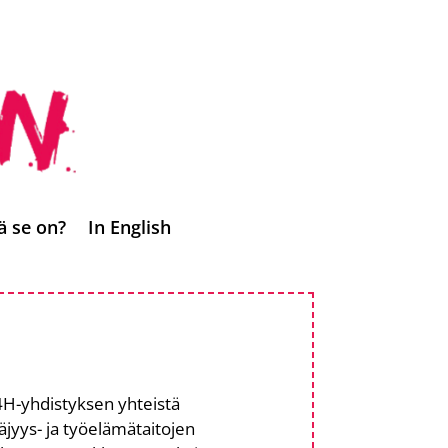
ä se on?
In English
 4H-yhdistyksen yhteistä
äjyys- ja työelämätaitojen