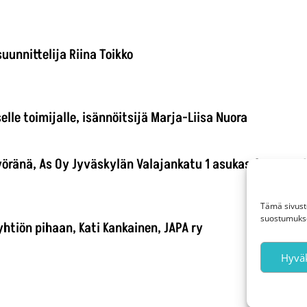
unnittelija Riina Toikko
lle toimijalle, isännöitsijä Marja-Liisa Nuora
ränä, As Oy Jyväskylän Valajankatu 1 asukas Susanna 
Tämä sivust
suostumukses
htiön pihaan, Kati Kankainen, JAPA ry
Hyväk