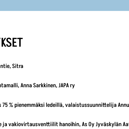
YKSET
ntie, Sitra
ntamalli, Anna Sarkkinen, JAPA ry
 75 % pienemmäksi ledeillä, valaistussuunnittelija Ann
e ja vakiovirtausventtiilit hanoihin, As Oy Jyväskylän A