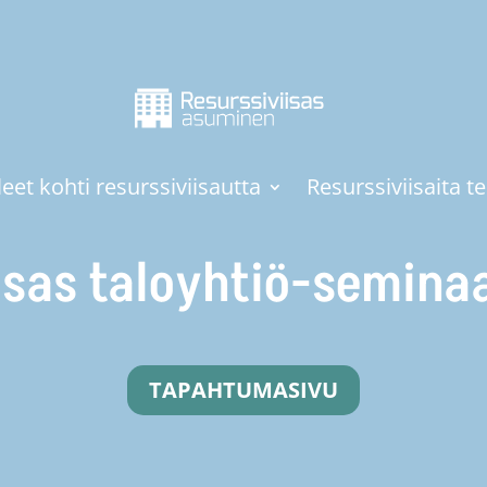
eet kohti resurssiviisautta
Resurssiviisaita t
isas taloyhtiö-seminaa
TAPAHTUMASIVU