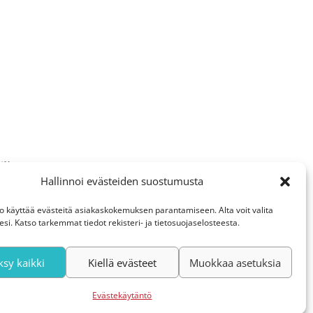
Ylinen
Hallinnoi evästeiden suostumusta
o käyttää evästeitä asiakaskokemuksen parantamiseen. Alta voit valita
i. Katso tarkemmat tiedot rekisteri- ja tietosuojaselosteesta.
sy kaikki
Kiellä evästeet
Muokkaa asetuksia
Evästekäytäntö