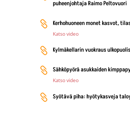
puheenjohtaja Raimo Peltovuori

Kerhohuoneen monet kasvot, tilasu
Katso video

Kylmäkellarin vuokraus ulkopuolise

Sähköpyörä asukkaiden kimppapyö
Katso video

Syötävä piha: hyötykasveja taloy